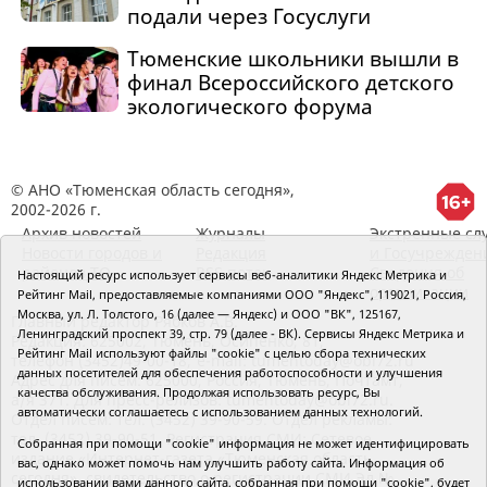
подали через Госуслуги
Тюменские школьники вышли в
финал Всероссийского детского
экологического форума
© АНО «Тюменская область сегодня»,
2002-2026 г.
Архив новостей
Журналы
Экстренные сл
Новости городов и
Редакция
и Госучрежден
районов ТО
RSS поток
Сведения об
Настоящий ресурс использует сервисы веб-аналитики Яндекс Метрика и
организации
Рейтинг Mail, предоставляемые компаниями ООО "Яндекс", 119021, Россия,
Москва, ул. Л. Толстого, 16 (далее — Яндекс) и ООО "ВК", 125167,
Главный редактор Рябков А.В.
Ленинградский проспект 39, стр. 79 (далее - ВК). Сервисы Яндекс Метрика и
Редакция: 625002, Тюмень, Осипенко, 81,
Рейтинг Mail используют файлы "cookie" с целью сбора технических
телефон (3452)49-00-18,
e-mail: tumentoday@obl72.ru
данных посетителей для обеспечения работоспособности и улучшения
Адрес для писем: 625000, Россия, Тюмень, Почтамт,
качества обслуживания. Продолжая использовать ресурс, Вы
а/я 371. Для пресс-релизов: tumentoday@obl72.ru.
автоматически соглашаетесь с использованием данных технологий.
Отдел писем: тел. (3452) 39-90-59. Отдел рекламы:
тел. (3452) 39-90-51. Регистрация СМИ: Сетевое
Собранная при помощи "cookie" информация не может идентифицировать
издание «Интернет-газета «Тюменская область
вас, однако может помочь нам улучшить работу сайта. Информация об
сегодня», свидетельство о регистрации СМИ Эл №
использовании вами данного сайта, собранная при помощи "cookie", будет