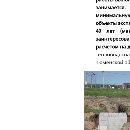
занимается.
минимальную
объекты эксп
49 лет (мак
заинтересов
расчетом на 
тепловодос
Тюменской об