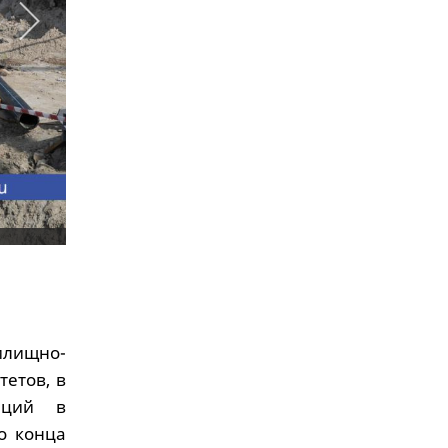
илищно-
етов, в
иций в
о конца