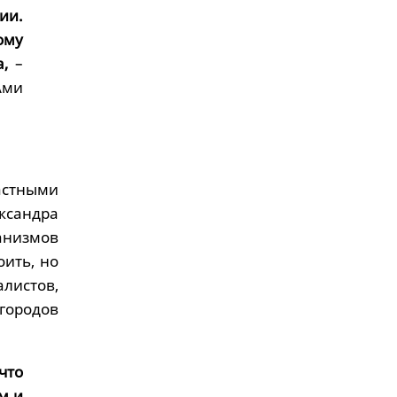
ии.
ому
,
–
Ами
астными
ксандра
анизмов
оить, но
листов,
 городов
что
м и