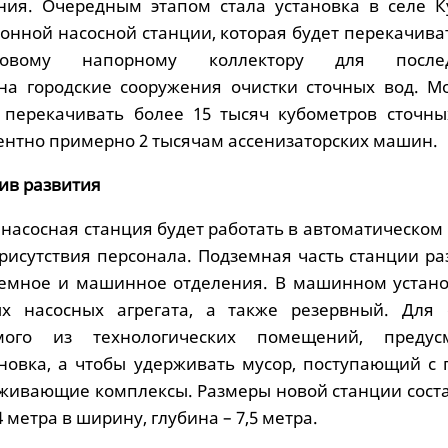
ния. Очередным этапом стала установка в селе К
онной насосной станции, которая будет перекачива
ровому напорному коллектору для после
на городские сооружения очистки сточных вод. М
 перекачивать более 15 тысяч кубометров сточны
лентно примерно 2 тысячам ассенизаторских машин.
ив развития
насосная станция будет работать в автоматическом
присутствия персонала. Подземная часть станции р
иемное и машинное отделения. В машинном устано
ых насосных агрегата, а также резервный. Для 
емого из технологических помещений, предус
ановка, а чтобы удерживать мусор, поступающий с 
рживающие комплексы. Размеры новой станции соста
4 метра в ширину, глубина – 7,5 метра.