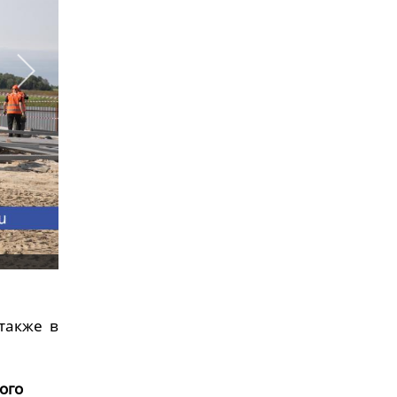
также в
ого