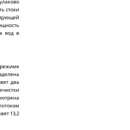
улаково
ть стоки
дующей
ощность
х вод в
 режиме
азделена
вят два
очистки
мотрена
потоком
вят 13,2