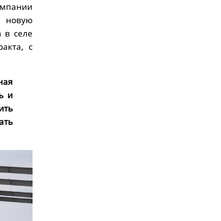
мпании
 новую
 в селе
акта, с
ная
ь и
ить
ать