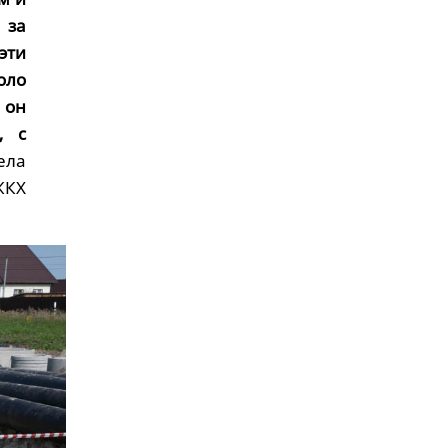
 за
эти
оло
 он
, с
ела
ЖКХ