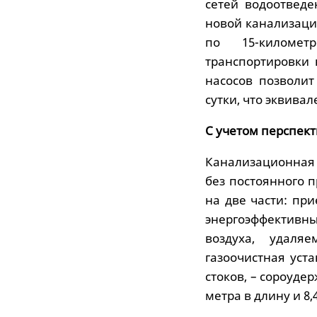
сетей водоотведе
новой канализаци
по 15-километ
транспортировки 
насосов позволит
сутки, что эквива
С учетом перспект
Канализационная 
без постоянного 
на две части: пр
энергоэффективн
воздуха, удаля
газоочистная уст
стоков, – сороуде
метра в длину и 8,