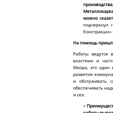
производст
Металлокарка
можно сказат
подчеркнул 
Констракшн» 
На помощь пришл
Работы ведутся 
властями и част
Моора, это один
развития коммуна
и обслуживать с
обеспечивать наде
и сел.
– Преимущест
работы выпол