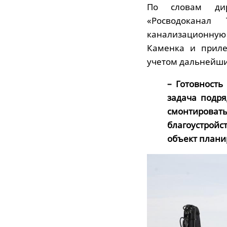
По словам дир
«Росводоканал
канализационную 
Каменка и приле
учетом дальнейши
– Готовност
задача подря
смонтирова
благоустройс
объект плани