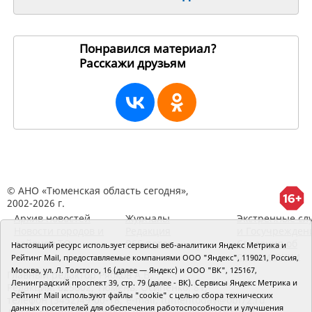
Понравился материал?
Расскажи друзьям
261365
© АНО «Тюменская область сегодня»,
2002-2026 г.
Архив новостей
Журналы
Экстренные сл
Новости городов и
Редакция
и Госучрежден
районов ТО
RSS поток
Сведения об
Настоящий ресурс использует сервисы веб-аналитики Яндекс Метрика и
организации
Рейтинг Mail, предоставляемые компаниями ООО "Яндекс", 119021, Россия,
Москва, ул. Л. Толстого, 16 (далее — Яндекс) и ООО "ВК", 125167,
Главный редактор Рябков А.В.
Ленинградский проспект 39, стр. 79 (далее - ВК). Сервисы Яндекс Метрика и
Редакция: 625002, Тюмень, Осипенко, 81,
Рейтинг Mail используют файлы "cookie" с целью сбора технических
телефон (3452)49-00-18,
e-mail: tumentoday@obl72.ru
данных посетителей для обеспечения работоспособности и улучшения