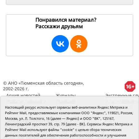
Понравился материал?
Расскажи друзьям
261079
© АНО «Тюменская область сегодня»,
2002-2026 г.
Архив новостей
Журналы
Экстренные сл
Новости городов и
Редакция
и Госучрежден
районов ТО
RSS поток
Сведения об
Настоящий ресурс использует сервисы веб-аналитики Яндекс Метрика и
организации
Рейтинг Mail, предоставляемые компаниями ООО "Яндекс", 119021, Россия,
Москва, ул. Л. Толстого, 16 (далее — Яндекс) и ООО "ВК", 125167,
Главный редактор Рябков А.В.
Ленинградский проспект 39, стр. 79 (далее - ВК). Сервисы Яндекс Метрика и
Редакция: 625002, Тюмень, Осипенко, 81,
Рейтинг Mail используют файлы "cookie" с целью сбора технических
телефон (3452)49-00-18,
e-mail: tumentoday@obl72.ru
данных посетителей для обеспечения работоспособности и улучшения
Адрес для писем: 625000, Россия, Тюмень, Почтамт,