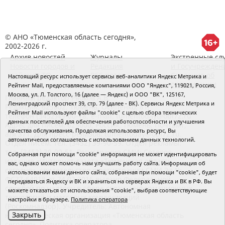
© АНО «Тюменская область сегодня»,
2002-2026 г.
Архив новостей
Журналы
Экстренные сл
Новости городов и
Редакция
и Госучрежден
районов ТО
RSS поток
Сведения об
Настоящий ресурс использует сервисы веб-аналитики Яндекс Метрика и
организации
Рейтинг Mail, предоставляемые компаниями ООО "Яндекс", 119021, Россия,
Москва, ул. Л. Толстого, 16 (далее — Яндекс) и ООО "ВК", 125167,
Главный редактор Рябков А.В.
Ленинградский проспект 39, стр. 79 (далее - ВК). Сервисы Яндекс Метрика и
Редакция: 625002, Тюмень, Осипенко, 81,
Рейтинг Mail используют файлы "cookie" с целью сбора технических
телефон (3452)49-00-18,
e-mail: tumentoday@obl72.ru
данных посетителей для обеспечения работоспособности и улучшения
Адрес для писем: 625000, Россия, Тюмень, Почтамт,
качества обслуживания. Продолжая использовать ресурс, Вы
а/я 371. Для пресс-релизов: tumentoday@obl72.ru.
автоматически соглашаетесь с использованием данных технологий.
Отдел писем: тел. (3452) 39-90-59. Отдел рекламы:
тел. (3452) 39-90-51. Регистрация СМИ: Сетевое
Собранная при помощи "cookie" информация не может идентифицировать
издание «Интернет-газета «Тюменская область
вас, однако может помочь нам улучшить работу сайта. Информация об
сегодня», свидетельство о регистрации СМИ Эл №
использовании вами данного сайта, собранная при помощи "cookie", будет
ФС77-64918 от 24.02.2016 выдано Федеральной
передаваться Яндексу и ВК и храниться на серверах Яндекса и ВК в РФ. Вы
службой по надзору в сфере связи, информационных
можете отказаться от использования "cookie", выбрав соответствующие
технологий и массовых коммуникаций
настройки в браузере.
Политика оператора
(Роскомнадзор). Учредитель: Автономная
Закрыть
некоммерческая организация «Тюменская область
сегодня».
Политика оператора