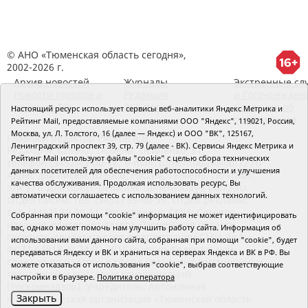
© АНО «Тюменская область сегодня»,
2002-2026 г.
Архив новостей
Журналы
Экстренные сл
Новости городов и
Редакция
и Госучрежден
районов ТО
RSS поток
Сведения об
Настоящий ресурс использует сервисы веб-аналитики Яндекс Метрика и
организации
Рейтинг Mail, предоставляемые компаниями ООО "Яндекс", 119021, Россия,
Москва, ул. Л. Толстого, 16 (далее — Яндекс) и ООО "ВК", 125167,
Главный редактор Рябков А.В.
Ленинградский проспект 39, стр. 79 (далее - ВК). Сервисы Яндекс Метрика и
Редакция: 625002, Тюмень, Осипенко, 81,
Рейтинг Mail используют файлы "cookie" с целью сбора технических
телефон (3452)49-00-18,
e-mail: tumentoday@obl72.ru
данных посетителей для обеспечения работоспособности и улучшения
Адрес для писем: 625000, Россия, Тюмень, Почтамт,
качества обслуживания. Продолжая использовать ресурс, Вы
а/я 371. Для пресс-релизов: tumentoday@obl72.ru.
автоматически соглашаетесь с использованием данных технологий.
Отдел писем: тел. (3452) 39-90-59. Отдел рекламы:
тел. (3452) 39-90-51. Регистрация СМИ: Сетевое
Собранная при помощи "cookie" информация не может идентифицировать
издание «Интернет-газета «Тюменская область
вас, однако может помочь нам улучшить работу сайта. Информация об
сегодня», свидетельство о регистрации СМИ Эл №
использовании вами данного сайта, собранная при помощи "cookie", будет
ФС77-64918 от 24.02.2016 выдано Федеральной
передаваться Яндексу и ВК и храниться на серверах Яндекса и ВК в РФ. Вы
службой по надзору в сфере связи, информационных
можете отказаться от использования "cookie", выбрав соответствующие
технологий и массовых коммуникаций
настройки в браузере.
Политика оператора
(Роскомнадзор). Учредитель: Автономная
Закрыть
некоммерческая организация «Тюменская область