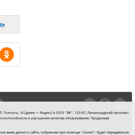
я»
тили ошибку,
шкой текст и
. Толстого, 16 (далее — Яндекс) и ООО "ВК", 125167, Ленинградский проспект
+Enter
 работоспособности и улучшения качества обслуживания. Продолжая
ru
2) 39-90-59. Отдел рекламы: тел. (3452) 39-90-51.
и вами данного сайта, собранная при помощи "cookie", будет передаваться