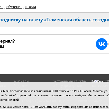
ие
,
обучение
,
школа
одписку на газету «Тюменская область сегодн
териал?
ьям
260306
й
Журналы
Экстренные службы
ов и
Редакция
и Госучреждения
Если вы заме
RSS поток
Сведения об
выделите мы
 Mail, предоставляемые компаниями ООО "Яндекс", 119021, Россия, Москва, ул. Л
организации
нажмите
Ctrl
 файлы "cookie" с целью сбора технических данных посетителей для обеспечения
ых технологий.
сипенко, 81,
телефон (3452)49-00-18,
e-mail: tumentoday@obl72.
 Для пресс-релизов: tumentoday@obl72.ru. Отдел писем: тел. (345
 однако может помочь нам улучшить работу сайта. Информация об использовани