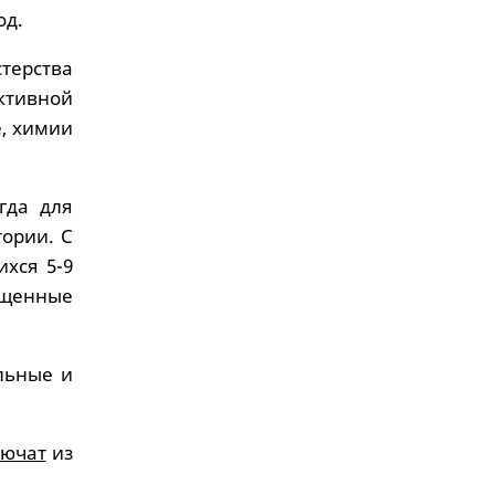
од.
терства
ктивной
е, химии
гда для
тории. С
хся 5-9
ященные
льные и
лючат
из