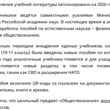
ление учебной литературы запланировано на 2026 г
бниками ведётся совместными усилиями Минис
 Российской академии наук. В настоящее время в а
азработка пособий по естественным наукам – физик
же обществознанию.
ажным периодом внедрения единых учебников, ко
 (10-11 классы) были введены новые пособия по ис
о года аналогичные учебники появятся и для учащи
 появятся новые разделы, в том числе посв
м, таким как СВО и расширение НАТО.
собия включили QR-коды со ссылками на документа
ильмы, книги и архивы.
стно, что школьный предмет «Обществознание»
иск
ссов.