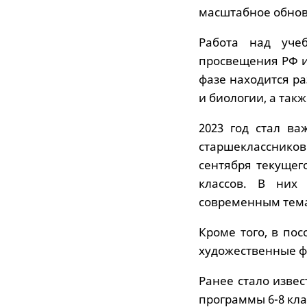
масштабное обнов
Работа над уче
просвещения РФ и
фазе находится р
и биологии, а так
2023 год стал в
старшеклассников
сентября текущег
классов. В них
современным тема
Кроме того, в по
художественные ф
Ранее стало изве
программы 6-8 кла