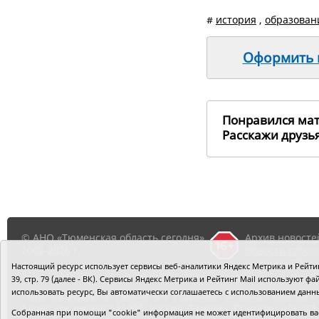
#
история
,
образован
Оформить п
Понравился ма
Расскажи друз
© АНО «Тюменская область сегодня»,
Архив новосте
2002-2026 г.
Новости город
районов ТО
Настоящий ресурс использует сервисы веб-аналитики Яндекс Метрика и Рейтинг
39, стр. 79 (далее - ВК). Сервисы Яндекс Метрика и Рейтинг Mail используют
использовать ресурс, Вы автоматически соглашаетесь с использованием данн
Главный редактор Рябков А.В.
Редакция: 625002, Тюмень, О
Адрес для писем: 625000, Россия, Тюмень, Почтамт, а/я 371.
Собранная при помощи "cookie" информация не может идентифицировать вас,