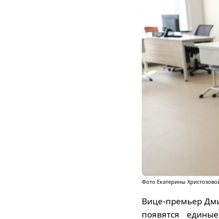
Фото Екатерины Христозово
Вице-премьер Дми
появятся едины