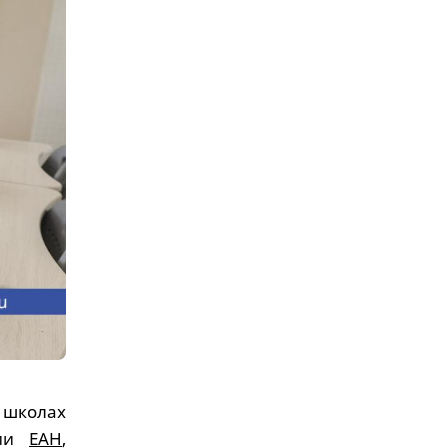
 школах
ции
ЕАН
,