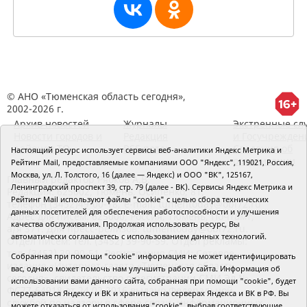
© АНО «Тюменская область сегодня»,
2002-2026 г.
Архив новостей
Журналы
Экстренные сл
Новости городов и
Редакция
и Госучрежден
районов ТО
RSS поток
Сведения об
Настоящий ресурс использует сервисы веб-аналитики Яндекс Метрика и
организации
Рейтинг Mail, предоставляемые компаниями ООО "Яндекс", 119021, Россия,
Москва, ул. Л. Толстого, 16 (далее — Яндекс) и ООО "ВК", 125167,
Главный редактор Рябков А.В.
Ленинградский проспект 39, стр. 79 (далее - ВК). Сервисы Яндекс Метрика и
Редакция: 625002, Тюмень, Осипенко, 81,
Рейтинг Mail используют файлы "cookie" с целью сбора технических
телефон (3452)49-00-18,
e-mail: tumentoday@obl72.ru
данных посетителей для обеспечения работоспособности и улучшения
Адрес для писем: 625000, Россия, Тюмень, Почтамт,
качества обслуживания. Продолжая использовать ресурс, Вы
а/я 371. Для пресс-релизов: tumentoday@obl72.ru.
автоматически соглашаетесь с использованием данных технологий.
Отдел писем: тел. (3452) 39-90-59. Отдел рекламы:
тел. (3452) 39-90-51. Регистрация СМИ: Сетевое
Собранная при помощи "cookie" информация не может идентифицировать
издание «Интернет-газета «Тюменская область
вас, однако может помочь нам улучшить работу сайта. Информация об
сегодня», свидетельство о регистрации СМИ Эл №
использовании вами данного сайта, собранная при помощи "cookie", будет
ФС77-64918 от 24.02.2016 выдано Федеральной
передаваться Яндексу и ВК и храниться на серверах Яндекса и ВК в РФ. Вы
службой по надзору в сфере связи, информационных
можете отказаться от использования "cookie", выбрав соответствующие