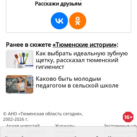
Расскажи друзьям
260163
Ранее в сюжете
«Тюменские истории»
:
Как выбрать идеальную зубную
щетку, рассказал тюменский
гигиенист
Каково быть молодым
педагогом в сельской школе
© АНО «Тюменская область сегодня»,
2002-2026 г.
Архив новостей
Журналы
Экстренные сл
Новости городов и
Редакция
и Госучрежден
районов ТО
RSS поток
Сведения об