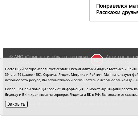
Понравился ма
Расскажи друз
© АНО «Тюменская область сегодня»,
Архив новосте
2002-2026 г.
Новости город
районов ТО
Настоящий ресурс использует сервисы веб-аналитики Яндекс Метрика и Рейтинг
39, стр. 79 (далее - ВК). Сервисы Яндекс Метрика и Рейтинг Mail используют
использовать ресурс, Вы автоматически соглашаетесь с использованием данн
Главный редактор Рябков А.В.
Редакция: 625002, Тюмень, О
Адрес для писем: 625000, Россия, Тюмень, Почтамт, а/я 371.
Собранная при помощи "cookie" информация не может идентифицировать вас,
Регистрация СМИ: Сетевое издание «Интернет-газета «Тюм
Яндексу и ВК и храниться на серверах Яндекса и ВК в РФ. Вы можете отказать
службой по надзору в сфере связи, информационных техно
«Тюменская область сегодня».
Политика оператора
Закрыть