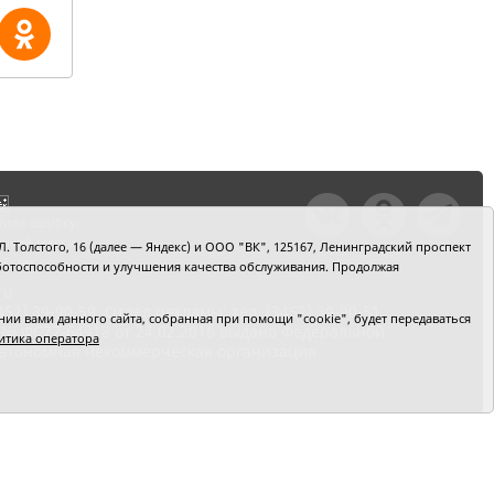
тили ошибку,
шкой текст и
. Толстого, 16 (далее — Яндекс) и ООО "ВК", 125167, Ленинградский проспект
+Enter
 работоспособности и улучшения качества обслуживания. Продолжая
ru
2) 39-90-59. Отдел рекламы: тел. (3452) 39-90-51.
и вами данного сайта, собранная при помощи "cookie", будет передаваться
 № ФС77-64918 от 24.02.2016 выдано Федеральной
итика оператора
 Автономная некоммерческая организация