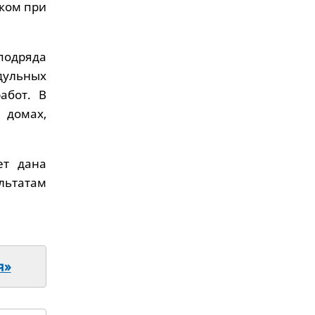
ком при
подряда
дульных
абот. В
 домах,
ет дана
льтатам
я»