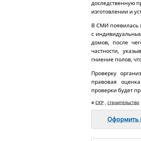
доследственную п
изготовлении и у
В СМИ появилась 
с индивидуальны
домов, после че
частности, указ
гниение полов, ч
Проверку органи
правовая оценка
проверки будет п
#
СКР
,
строительство
Оформить п