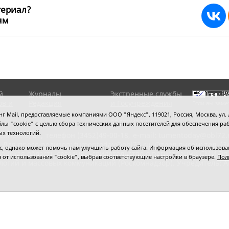
териал?
ьям
259993
й
Журналы
Экстренные службы
ов и
Редакция
и Госучреждения
Если вы заме
RSS поток
Сведения об
выделите мы
 Mail, предоставляемые компаниями ООО "Яндекс", 119021, Россия, Москва, ул. Л
организации
нажмите
Ctrl
 файлы "cookie" с целью сбора технических данных посетителей для обеспечения
ых технологий.
сипенко, 81,
телефон (3452)49-00-18,
e-mail: tumentoday@obl72.
 Для пресс-релизов: tumentoday@obl72.ru. Отдел писем: тел. (345
 однако может помочь нам улучшить работу сайта. Информация об использовани
енская область сегодня», свидетельство о регистрации СМИ Эл
ся от использования "cookie", выбрав соответствующие настройки в браузере.
Пол
логий и массовых коммуникаций (Роскомнадзор). Учредитель: