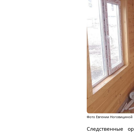
Фото Евгении Ноговициной
Следственные о