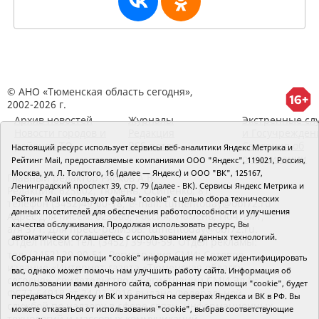
© АНО «Тюменская область сегодня»,
2002-2026 г.
Архив новостей
Журналы
Экстренные сл
Новости городов и
Редакция
и Госучрежден
районов ТО
RSS поток
Сведения об
Настоящий ресурс использует сервисы веб-аналитики Яндекс Метрика и
организации
Рейтинг Mail, предоставляемые компаниями ООО "Яндекс", 119021, Россия,
Москва, ул. Л. Толстого, 16 (далее — Яндекс) и ООО "ВК", 125167,
Главный редактор Рябков А.В.
Ленинградский проспект 39, стр. 79 (далее - ВК). Сервисы Яндекс Метрика и
Редакция: 625002, Тюмень, Осипенко, 81,
Рейтинг Mail используют файлы "cookie" с целью сбора технических
телефон (3452)49-00-18,
e-mail: tumentoday@obl72.ru
данных посетителей для обеспечения работоспособности и улучшения
Адрес для писем: 625000, Россия, Тюмень, Почтамт,
качества обслуживания. Продолжая использовать ресурс, Вы
а/я 371. Для пресс-релизов: tumentoday@obl72.ru.
автоматически соглашаетесь с использованием данных технологий.
Отдел писем: тел. (3452) 39-90-59. Отдел рекламы:
тел. (3452) 39-90-51. Регистрация СМИ: Сетевое
Собранная при помощи "cookie" информация не может идентифицировать
издание «Интернет-газета «Тюменская область
вас, однако может помочь нам улучшить работу сайта. Информация об
сегодня», свидетельство о регистрации СМИ Эл №
использовании вами данного сайта, собранная при помощи "cookie", будет
ФС77-64918 от 24.02.2016 выдано Федеральной
передаваться Яндексу и ВК и храниться на серверах Яндекса и ВК в РФ. Вы
службой по надзору в сфере связи, информационных
можете отказаться от использования "cookie", выбрав соответствующие
технологий и массовых коммуникаций