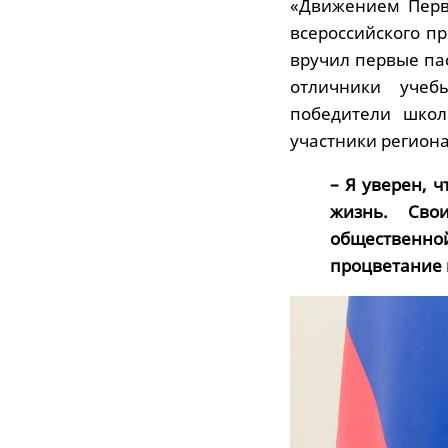
«Движением Перв
всероссийского п
вручил первые па
отличники учеб
победители школ
участники регион
– Я уверен, 
жизнь. Сво
общественной
процветание 