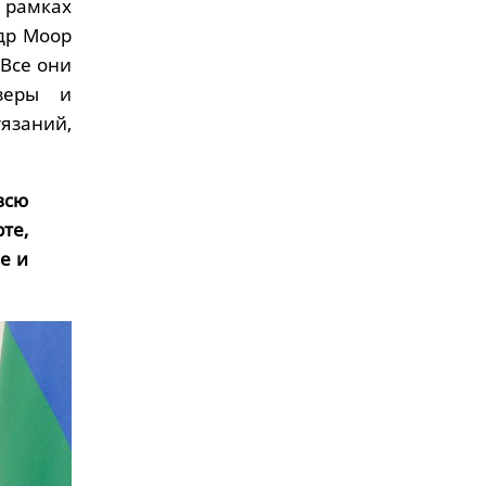
 рамках
др Моор
Все они
зеры и
язаний,
всю
те,
е и