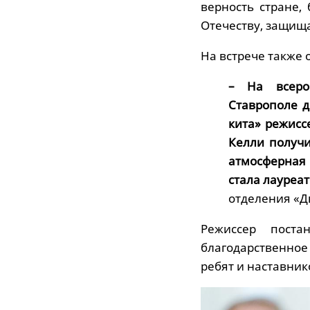
верность стране,
Отечеству, защища
На встрече также 
– На всеро
Ставрополе д
кита» режисс
Келли получ
атмосферная
стала лауреат
отделения «Д
Режиссер поста
благодарственное
ребят и наставник