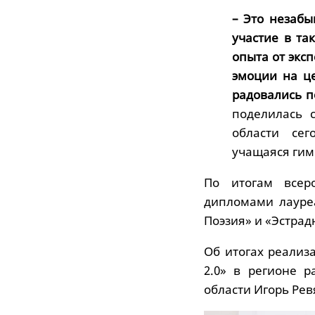
– Это незаб
участие в та
опыта от экс
эмоции на це
радовались п
поделилась 
области сег
учащаяся гим
По итогам всер
дипломами лауреа
Поэзия» и «Эстрад
Об итогах реализ
2.0» в регионе 
области Игорь Рев