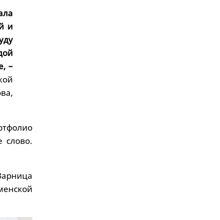
ала
й и
уду
дой
, –
кой
ва,
ртфолио
 слово.
Зарница
менской