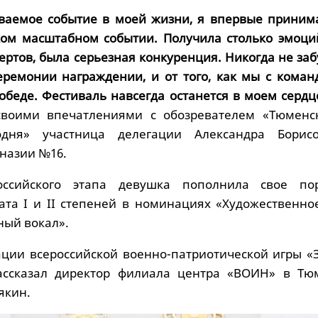
ываемое событие в моей жизни, я впервые приним
ком масштабном событии. Получила столько эмоци
пертов, была серьезная конкуренция. Никогда не заб
ремонии награждении, и от того, как мы с коман
обеде. Фестиваль навсегда останется в моем сердце
своими впечатлениями с обозревателем «Тюменс
одня» участница делегации Александра Борисо
назии №16.
оссийского этапа девушка пополнила свое по
та I и II степеней в номинациях «Художественное
ный вокал».
ации всероссийской военно-патриотической игры «
рассказал директор филиала центра «ВОИН» в Тю
якин.