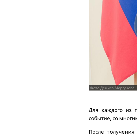
Фото Дениса Моргунова
Для каждого из 
событие, со мног
После получения