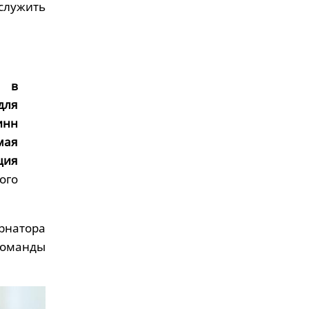
служить
» в
для
инн
мая
ция
ого
натора
команды