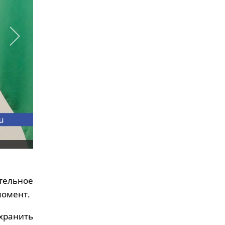
тельное
момент.
хранить