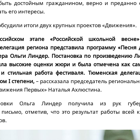
 быть достойным гражданином, верно и преданно 
ть его интересы.
обсудили итоги двух крупных проектов «Движения».
ссийском этапе «Российской школьной весне
елегация региона представила программу «Песня 
ера Ольги Линдер. Постановка по произведению Л
ила высокие оценки жюри и была отмечена как са
 и стильная работа фестиваля. Тюменская делега
ом I степени,
– рассказала председатель региональн
вижения Первых» Наталья Ахлюстина.
новки Ольга Линдер получила из рук губер
 письмо, отметив, что это результат работы всей 
ов.