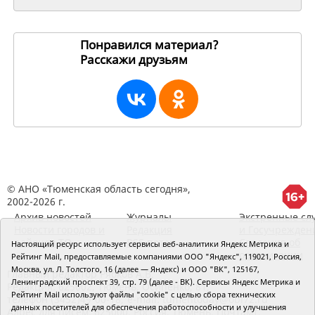
Понравился материал?
Расскажи друзьям
259880
© АНО «Тюменская область сегодня»,
2002-2026 г.
Архив новостей
Журналы
Экстренные сл
Новости городов и
Редакция
и Госучрежден
районов ТО
RSS поток
Сведения об
Настоящий ресурс использует сервисы веб-аналитики Яндекс Метрика и
организации
Рейтинг Mail, предоставляемые компаниями ООО "Яндекс", 119021, Россия,
Москва, ул. Л. Толстого, 16 (далее — Яндекс) и ООО "ВК", 125167,
Главный редактор Рябков А.В.
Ленинградский проспект 39, стр. 79 (далее - ВК). Сервисы Яндекс Метрика и
Редакция: 625002, Тюмень, Осипенко, 81,
Рейтинг Mail используют файлы "cookie" с целью сбора технических
телефон (3452)49-00-18,
e-mail: tumentoday@obl72.ru
данных посетителей для обеспечения работоспособности и улучшения
Адрес для писем: 625000, Россия, Тюмень, Почтамт,