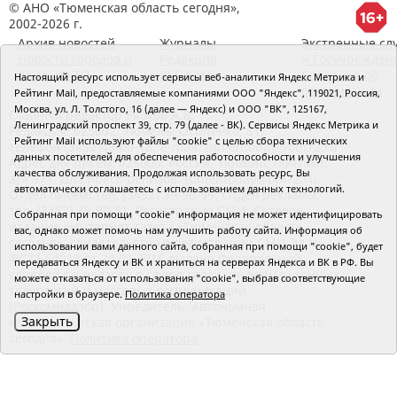
© АНО «Тюменская область сегодня»,
2002-2026 г.
Архив новостей
Журналы
Экстренные сл
Новости городов и
Редакция
и Госучрежден
районов ТО
RSS поток
Сведения об
Настоящий ресурс использует сервисы веб-аналитики Яндекс Метрика и
организации
Рейтинг Mail, предоставляемые компаниями ООО "Яндекс", 119021, Россия,
Москва, ул. Л. Толстого, 16 (далее — Яндекс) и ООО "ВК", 125167,
Главный редактор Рябков А.В.
Ленинградский проспект 39, стр. 79 (далее - ВК). Сервисы Яндекс Метрика и
Редакция: 625002, Тюмень, Осипенко, 81,
Рейтинг Mail используют файлы "cookie" с целью сбора технических
телефон (3452)49-00-18,
e-mail: tumentoday@obl72.ru
данных посетителей для обеспечения работоспособности и улучшения
Адрес для писем: 625000, Россия, Тюмень, Почтамт,
качества обслуживания. Продолжая использовать ресурс, Вы
а/я 371. Для пресс-релизов: tumentoday@obl72.ru.
автоматически соглашаетесь с использованием данных технологий.
Отдел писем: тел. (3452) 39-90-59. Отдел рекламы:
тел. (3452) 39-90-51. Регистрация СМИ: Сетевое
Собранная при помощи "cookie" информация не может идентифицировать
издание «Интернет-газета «Тюменская область
вас, однако может помочь нам улучшить работу сайта. Информация об
сегодня», свидетельство о регистрации СМИ Эл №
использовании вами данного сайта, собранная при помощи "cookie", будет
ФС77-64918 от 24.02.2016 выдано Федеральной
передаваться Яндексу и ВК и храниться на серверах Яндекса и ВК в РФ. Вы
службой по надзору в сфере связи, информационных
можете отказаться от использования "cookie", выбрав соответствующие
технологий и массовых коммуникаций
настройки в браузере.
Политика оператора
(Роскомнадзор). Учредитель: Автономная
Закрыть
некоммерческая организация «Тюменская область
сегодня».
Политика оператора