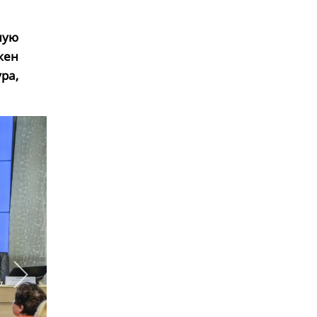
ную
жен
ра,