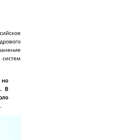
ийское
дрового
ранение
 систем
 но
. В
оло
.