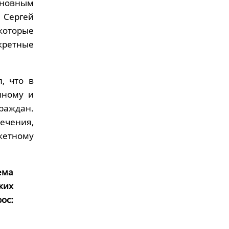
основным
 Сергей
которые
ретные
, что в
нному и
раждан.
ечения,
жетному
ема
ких
ос: