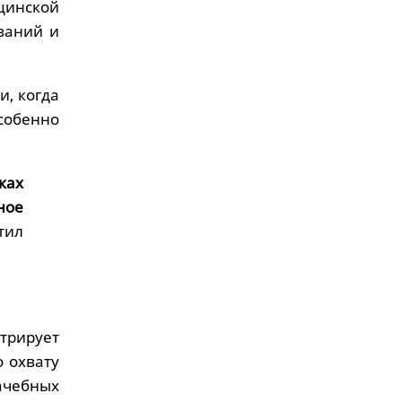
цинской
ваний и
и, когда
собенно
ках
ное
тил
трирует
о охвату
ачебных