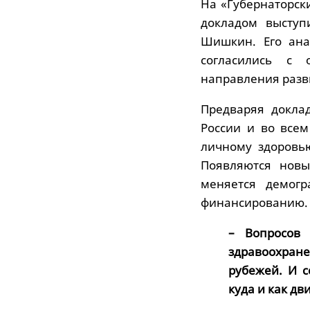
На «Губернаторск
докладом выступ
Шишкин. Его ана
согласились с 
направления разв
Предваряя доклад
России и во все
личному здоровью
Появляются новы
меняется демогр
финансированию.
– Вопросов
здравоохране
рубежей. И с
куда и как дв