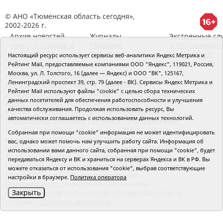
© АНО «Тюменская область сегодня»,
2002-2026 г.
Архив новостей
Журналы
Экстренные сл
Новости городов и
Редакция
и Госучрежден
районов ТО
RSS поток
Сведения об
Настоящий ресурс использует сервисы веб-аналитики Яндекс Метрика и
организации
Рейтинг Mail, предоставляемые компаниями ООО "Яндекс", 119021, Россия,
Москва, ул. Л. Толстого, 16 (далее — Яндекс) и ООО "ВК", 125167,
Главный редактор Рябков А.В.
Ленинградский проспект 39, стр. 79 (далее - ВК). Сервисы Яндекс Метрика и
Редакция: 625002, Тюмень, Осипенко, 81,
Рейтинг Mail используют файлы "cookie" с целью сбора технических
телефон (3452)49-00-18,
e-mail: tumentoday@obl72.ru
данных посетителей для обеспечения работоспособности и улучшения
Адрес для писем: 625000, Россия, Тюмень, Почтамт,
качества обслуживания. Продолжая использовать ресурс, Вы
а/я 371. Для пресс-релизов: tumentoday@obl72.ru.
автоматически соглашаетесь с использованием данных технологий.
Отдел писем: тел. (3452) 39-90-59. Отдел рекламы:
тел. (3452) 39-90-51. Регистрация СМИ: Сетевое
Собранная при помощи "cookie" информация не может идентифицировать
издание «Интернет-газета «Тюменская область
вас, однако может помочь нам улучшить работу сайта. Информация об
сегодня», свидетельство о регистрации СМИ Эл №
использовании вами данного сайта, собранная при помощи "cookie", будет
ФС77-64918 от 24.02.2016 выдано Федеральной
передаваться Яндексу и ВК и храниться на серверах Яндекса и ВК в РФ. Вы
службой по надзору в сфере связи, информационных
можете отказаться от использования "cookie", выбрав соответствующие
технологий и массовых коммуникаций
настройки в браузере.
Политика оператора
(Роскомнадзор). Учредитель: Автономная
Закрыть
некоммерческая организация «Тюменская область
сегодня».
Политика оператора