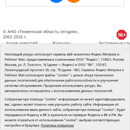
© АНО «Тюменская область сегодня»,
2002-2026 г.
Архив новостей
Журналы
Экстренные сл
Новости городов и
Редакция
и Госучрежден
районов ТО
RSS поток
Сведения об
Настоящий ресурс использует сервисы веб-аналитики Яндекс Метрика и
организации
Рейтинг Mail, предоставляемые компаниями ООО "Яндекс", 119021, Россия,
Москва, ул. Л. Толстого, 16 (далее — Яндекс) и ООО "ВК", 125167,
Главный редактор Рябков А.В.
Ленинградский проспект 39, стр. 79 (далее - ВК). Сервисы Яндекс Метрика и
Редакция: 625002, Тюмень, Осипенко, 81,
Рейтинг Mail используют файлы "cookie" с целью сбора технических
телефон (3452)49-00-18,
e-mail: tumentoday@obl72.ru
данных посетителей для обеспечения работоспособности и улучшения
Адрес для писем: 625000, Россия, Тюмень, Почтамт,
качества обслуживания. Продолжая использовать ресурс, Вы
а/я 371. Для пресс-релизов: tumentoday@obl72.ru.
автоматически соглашаетесь с использованием данных технологий.
Отдел писем: тел. (3452) 39-90-59. Отдел рекламы:
тел. (3452) 39-90-51. Регистрация СМИ: Сетевое
Собранная при помощи "cookie" информация не может идентифицировать
издание «Интернет-газета «Тюменская область
вас, однако может помочь нам улучшить работу сайта. Информация об
сегодня», свидетельство о регистрации СМИ Эл №
использовании вами данного сайта, собранная при помощи "cookie", будет
ФС77-64918 от 24.02.2016 выдано Федеральной
передаваться Яндексу и ВК и храниться на серверах Яндекса и ВК в РФ. Вы
службой по надзору в сфере связи, информационных
можете отказаться от использования "cookie", выбрав соответствующие
технологий и массовых коммуникаций
настройки в браузере.
Политика оператора
(Роскомнадзор). Учредитель: Автономная