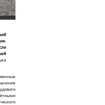
ний
ия.
сли
шей
джа
твенные
ранение
удового
чётными
ического