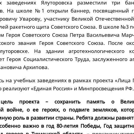
х заведениях Ялуторовска разместили три ба
ев. На школе №1 открыли баннер, посвященный г
ровичу Уварову, участнику Великой Отечественной
лей ракетного щита Советского Союза. В школе №3 
ом Героя Советского Союза Петра Васильевича Марч
сокого звания Героя Советского Союза. После ок
торовске. На здании агротехнологического к
ет Героя Социалистического Труда, заслуженного а
ановича Архипова.
ь на учебных заведениях в рамках проекта «Лица Г
о реализуют «Единая Россия» и Минпросвещения РФ.
цель проекта – сохранить память о Вели
й войне, о ее героях, о подвиге земляков, кото
мную роль в развитии страны. Ребята должны равнят
особенно важно в год 80-летия Победы, Год защитн
од героев в Тюменской области, –
прокомментиро