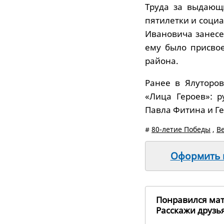
Труда за выдающ
пятилетки и социа
Ивановича занесе
ему было присвое
района.
Ранее в Ялуторо
«Лица Героев»: 
Павла Фитина и Ге
#
80-летие Победы
,
В
Оформить п
Понравился ма
Расскажи друз