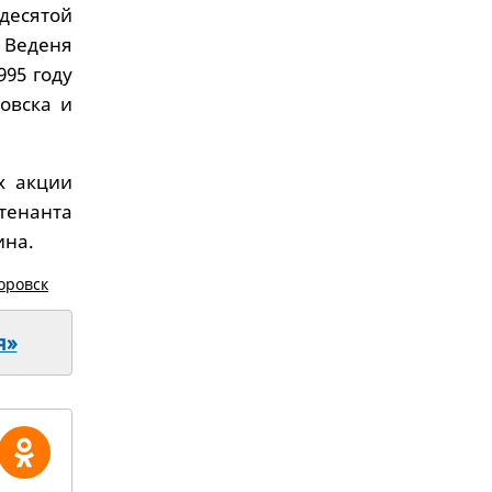
десятой
а Веденя
995 году
овска и
х акции
тенанта
ина.
оровск
я»