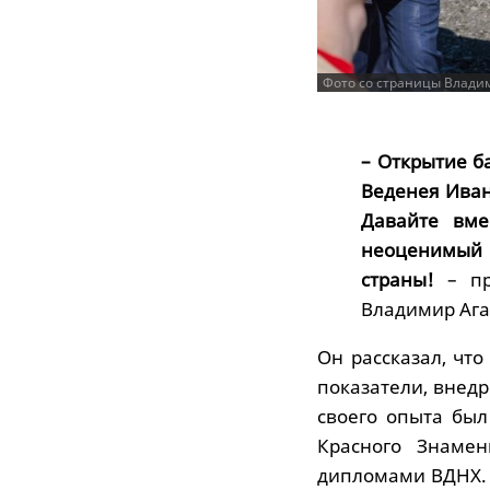
Фото со страницы Владим
– Открытие б
Веденея Иван
Давайте вме
неоценимый 
страны!
– п
Владимир Ага
Он рассказал, чт
показатели, внед
своего опыта бы
Красного Знаме
дипломами ВДНХ. 