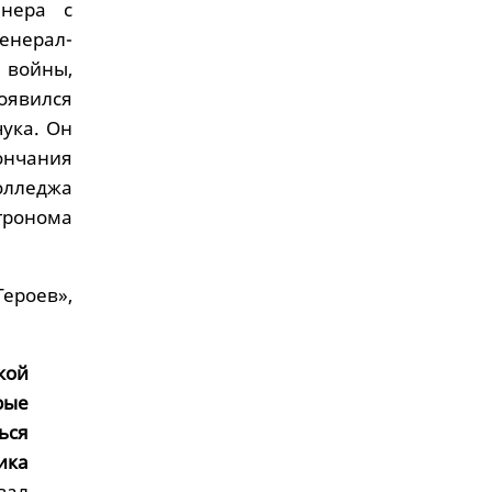
ннера с
енерал-
 войны,
появился
ука. Он
ончания
олледжа
гронома
ероев»,
кой
рые
ься
ика
вал