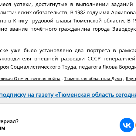
иеся успехи, достигнутые в выполнении заданий 
листических обязательств. В 1982 году имя Архипов
но в Книгу трудовой славы Тюменской области. В 1
но звание почётного гражданина города Заводоук
вске уже было установлено два портрета в рамка
руководителя внешней разведки СССР генерал-лей
роя Социалистического Труда, педагога Якова Бород
еликая Отечественная война
,
Тюменская областная Дума
,
Ялут
одписку на газету «Тюменская область сегодн
териал?
ьям
258020