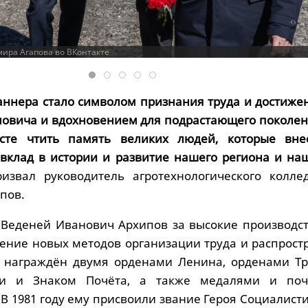
ира Агапова во ВКонтакте
аннера стало символом признания труда и достиже
овича и вдохновением для подрастающего поколен
сте чтить память великих людей, которые вне
вклад в истории и развитие нашего региона и на
ризвал руководитель агротехнологического колле
пов.
о Веденей Иванович Архипов за высокие производс
рение новых методов организации труда и распрост
л награждён двумя орденами Ленина, орденами Тр
ни и Знаком Почёта, а также медалями и по
В 1981 году ему присвоили звание Героя Социалист