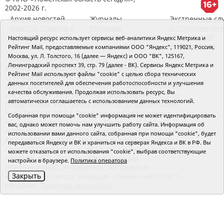
2002-2026 г.
Архив новостей
Журналы
Экстренные сл
Новости городов и
Редакция
и Госучрежден
районов ТО
RSS поток
Сведения об
Настоящий ресурс использует сервисы веб-аналитики Яндекс Метрика и
организации
Рейтинг Mail, предоставляемые компаниями ООО "Яндекс", 119021, Россия,
Москва, ул. Л. Толстого, 16 (далее — Яндекс) и ООО "ВК", 125167,
Главный редактор Рябков А.В.
Ленинградский проспект 39, стр. 79 (далее - ВК). Сервисы Яндекс Метрика и
Редакция: 625002, Тюмень, Осипенко, 81,
Рейтинг Mail используют файлы "cookie" с целью сбора технических
телефон (3452)49-00-18,
e-mail: tumentoday@obl72.ru
данных посетителей для обеспечения работоспособности и улучшения
Адрес для писем: 625000, Россия, Тюмень, Почтамт,
качества обслуживания. Продолжая использовать ресурс, Вы
а/я 371. Для пресс-релизов: tumentoday@obl72.ru.
автоматически соглашаетесь с использованием данных технологий.
Отдел писем: тел. (3452) 39-90-59. Отдел рекламы:
тел. (3452) 39-90-51. Регистрация СМИ: Сетевое
Собранная при помощи "cookie" информация не может идентифицировать
издание «Интернет-газета «Тюменская область
вас, однако может помочь нам улучшить работу сайта. Информация об
сегодня», свидетельство о регистрации СМИ Эл №
использовании вами данного сайта, собранная при помощи "cookie", будет
ФС77-64918 от 24.02.2016 выдано Федеральной
передаваться Яндексу и ВК и храниться на серверах Яндекса и ВК в РФ. Вы
службой по надзору в сфере связи, информационных
можете отказаться от использования "cookie", выбрав соответствующие
технологий и массовых коммуникаций
настройки в браузере.
Политика оператора
(Роскомнадзор). Учредитель: Автономная
Закрыть
некоммерческая организация «Тюменская область
сегодня».
Политика оператора