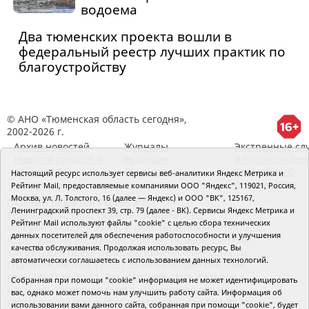
водоема
Два тюменских проекта вошли в
федеральный реестр лучших практик по
благоустройству
© АНО «Тюменская область сегодня»,
2002-2026 г.
Архив новостей
Журналы
Экстренные сл
Новости городов и
Редакция
и Госучрежден
районов ТО
RSS поток
Сведения об
Настоящий ресурс использует сервисы веб-аналитики Яндекс Метрика и
организации
Рейтинг Mail, предоставляемые компаниями ООО "Яндекс", 119021, Россия,
Москва, ул. Л. Толстого, 16 (далее — Яндекс) и ООО "ВК", 125167,
Главный редактор Рябков А.В.
Ленинградский проспект 39, стр. 79 (далее - ВК). Сервисы Яндекс Метрика и
Редакция: 625002, Тюмень, Осипенко, 81,
Рейтинг Mail используют файлы "cookie" с целью сбора технических
телефон (3452)49-00-18,
e-mail: tumentoday@obl72.ru
данных посетителей для обеспечения работоспособности и улучшения
Адрес для писем: 625000, Россия, Тюмень, Почтамт,
качества обслуживания. Продолжая использовать ресурс, Вы
а/я 371. Для пресс-релизов: tumentoday@obl72.ru.
автоматически соглашаетесь с использованием данных технологий.
Отдел писем: тел. (3452) 39-90-59. Отдел рекламы:
тел. (3452) 39-90-51. Регистрация СМИ: Сетевое
Собранная при помощи "cookie" информация не может идентифицировать
издание «Интернет-газета «Тюменская область
вас, однако может помочь нам улучшить работу сайта. Информация об
сегодня», свидетельство о регистрации СМИ Эл №
использовании вами данного сайта, собранная при помощи "cookie", будет