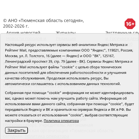
© АНО «Тюменская область сегодня»,
2002-2026 г.
Архив новостей
Журналы
Экстренные сл
Новости городов и
Редакция
и Госучрежден
районов ТО
RSS поток
Сведения об
Настоящий ресурс использует сервисы веб-аналитики Яндекс Метрика и
организации
Рейтинг Mail, предоставляемые компаниями ООО "Яндекс", 119021, Россия,
Москва, ул. Л. Толстого, 16 (далее — Яндекс) и ООО "ВК", 125167,
Главный редактор Рябков А.В.
Ленинградский проспект 39, стр. 79 (далее - ВК). Сервисы Яндекс Метрика и
Редакция: 625002, Тюмень, Осипенко, 81,
Рейтинг Mail используют файлы "cookie" с целью сбора технических
телефон (3452)49-00-18,
e-mail: tumentoday@obl72.ru
данных посетителей для обеспечения работоспособности и улучшения
Адрес для писем: 625000, Россия, Тюмень, Почтамт,
качества обслуживания. Продолжая использовать ресурс, Вы
а/я 371. Для пресс-релизов: tumentoday@obl72.ru.
автоматически соглашаетесь с использованием данных технологий.
Отдел писем: тел. (3452) 39-90-59. Отдел рекламы:
тел. (3452) 39-90-51. Регистрация СМИ: Сетевое
Собранная при помощи "cookie" информация не может идентифицировать
издание «Интернет-газета «Тюменская область
вас, однако может помочь нам улучшить работу сайта. Информация об
сегодня», свидетельство о регистрации СМИ Эл №
использовании вами данного сайта, собранная при помощи "cookie", будет
ФС77-64918 от 24.02.2016 выдано Федеральной
передаваться Яндексу и ВК и храниться на серверах Яндекса и ВК в РФ. Вы
службой по надзору в сфере связи, информационных
можете отказаться от использования "cookie", выбрав соответствующие
технологий и массовых коммуникаций
настройки в браузере.
Политика оператора
(Роскомнадзор). Учредитель: Автономная
Закрыть
некоммерческая организация «Тюменская область
сегодня».
Политика оператора