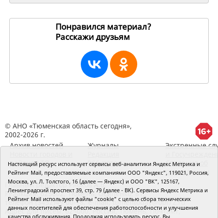
Понравился материал?
Расскажи друзьям
257647
© АНО «Тюменская область сегодня»,
2002-2026 г.
Архив новостей
Журналы
Экстренные сл
Новости городов и
Редакция
и Госучрежден
районов ТО
RSS поток
Сведения об
Настоящий ресурс использует сервисы веб-аналитики Яндекс Метрика и
организации
Рейтинг Mail, предоставляемые компаниями ООО "Яндекс", 119021, Россия,
Москва, ул. Л. Толстого, 16 (далее — Яндекс) и ООО "ВК", 125167,
Главный редактор Рябков А.В.
Ленинградский проспект 39, стр. 79 (далее - ВК). Сервисы Яндекс Метрика и
Редакция: 625002, Тюмень, Осипенко, 81,
Рейтинг Mail используют файлы "cookie" с целью сбора технических
телефон (3452)49-00-18,
e-mail: tumentoday@obl72.ru
данных посетителей для обеспечения работоспособности и улучшения
Адрес для писем: 625000, Россия, Тюмень, Почтамт,
качества обслуживания. Продолжая использовать ресурс, Вы