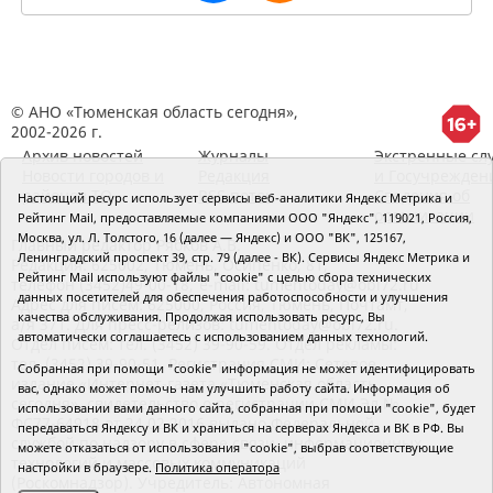
© АНО «Тюменская область сегодня»,
2002-2026 г.
Архив новостей
Журналы
Экстренные сл
Новости городов и
Редакция
и Госучрежден
районов ТО
RSS поток
Сведения об
Настоящий ресурс использует сервисы веб-аналитики Яндекс Метрика и
организации
Рейтинг Mail, предоставляемые компаниями ООО "Яндекс", 119021, Россия,
Москва, ул. Л. Толстого, 16 (далее — Яндекс) и ООО "ВК", 125167,
Главный редактор Рябков А.В.
Ленинградский проспект 39, стр. 79 (далее - ВК). Сервисы Яндекс Метрика и
Редакция: 625002, Тюмень, Осипенко, 81,
Рейтинг Mail используют файлы "cookie" с целью сбора технических
телефон (3452)49-00-18,
e-mail: tumentoday@obl72.ru
данных посетителей для обеспечения работоспособности и улучшения
Адрес для писем: 625000, Россия, Тюмень, Почтамт,
качества обслуживания. Продолжая использовать ресурс, Вы
а/я 371. Для пресс-релизов: tumentoday@obl72.ru.
автоматически соглашаетесь с использованием данных технологий.
Отдел писем: тел. (3452) 39-90-59. Отдел рекламы:
тел. (3452) 39-90-51. Регистрация СМИ: Сетевое
Собранная при помощи "cookie" информация не может идентифицировать
издание «Интернет-газета «Тюменская область
вас, однако может помочь нам улучшить работу сайта. Информация об
сегодня», свидетельство о регистрации СМИ Эл №
использовании вами данного сайта, собранная при помощи "cookie", будет
ФС77-64918 от 24.02.2016 выдано Федеральной
передаваться Яндексу и ВК и храниться на серверах Яндекса и ВК в РФ. Вы
службой по надзору в сфере связи, информационных
можете отказаться от использования "cookie", выбрав соответствующие
технологий и массовых коммуникаций
настройки в браузере.
Политика оператора
(Роскомнадзор). Учредитель: Автономная