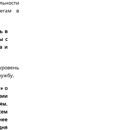
льности
легам в
ь в
ы с
а и
уровень
лужбу.
» о
рии
ям.
сем
нее
дня