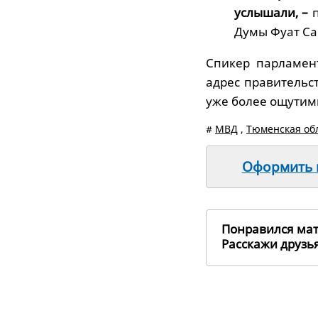
услышали, –
Думы Фуат Са
Спикер парламен
адрес правительс
уже более ощутим
#
МВД
,
Тюменская об
Оформить п
Понравился ма
Расскажи друз