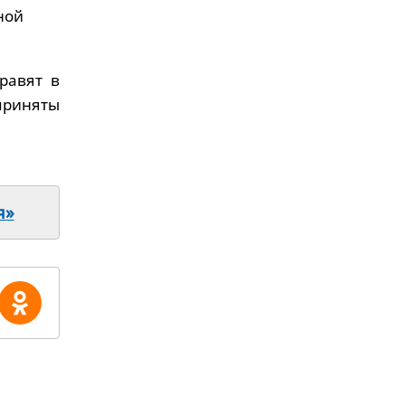
ной
равят в
приняты
я»