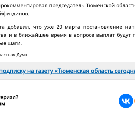
прокомментировал председатель Тюменской област
йфитдинов.
та добавил, что уже 20 марта постановление нап
тва и в ближайшее время в вопросе выплат будут 
ые шаги.
ластная Дума
одписку на газету «Тюменская область сегодн
териал?
ьям
257026