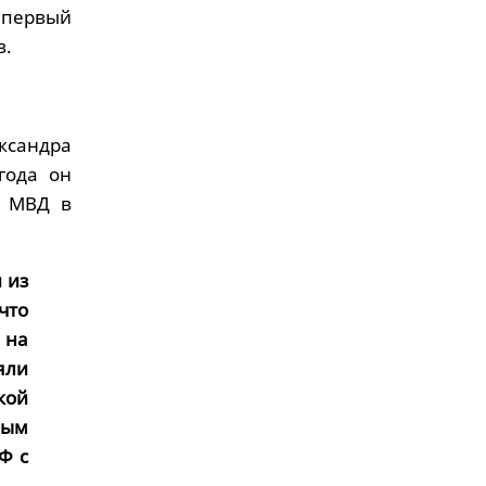
 первый
в.
ксандра
года он
а МВД в
 из
что
 на
яли
кой
вым
Ф с
.