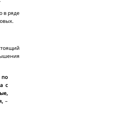
о в ряде
ковых.
астоящий
вышения
 по
а с
ые,
я,
–