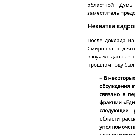
областной Думы
заместитель пред
Нехватка кадро
После доклада н
Смирнова о деят
озвучил данные 
прошлом году был 
– В некоторых
обсуждения э
связано в пе
фракции «Еди
следующее 
области расс
уполномоченн
целью укрепл