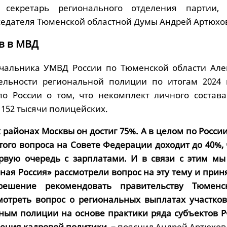
 секретарь регионального отделения партии,
седателя Тюменской областной Думы Андрей Артюхо
в в МВД
ачальника УМВД России по Тюменской области Але
ельности региональной полиции по итогам 2024 
по России о том, что некомплект личного состав
152 тысячи полицейских.
 районах Москвы он достиг 75%. А в целом по России
того вопроса на Совете Федерации доходит до 40%, 
рвую очередь с зарплатами. И в связи с этим мы
ная Россия» рассмотрели вопрос на эту тему и прин
решение рекомендовать правительству Тюменс
мотреть вопрос о региональных выплатах участко
ым полиции на основе практики ряда субъектов Р
ения кадровой политики, –
пояснил Андрей Артюхов