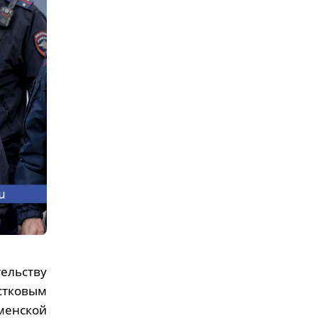
ельству
тковым
менской