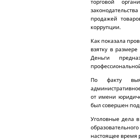
торговой орган
законодательств
продажей товаро
коррупции.
Как показала пров
взятку в размере
Деньги предн
профессиональной
По факту выяв
административное
от имени юридиче
был совершен под
Уголовные дела в
образовательного
настоящее время р