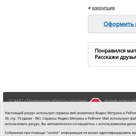
#
коррупция
Оформить п
Понравился ма
Расскажи друз
© АНО «Тюменская область сегодня»,
Архив новосте
2002-2026 г.
Новости город
районов ТО
Настоящий ресурс использует сервисы веб-аналитики Яндекс Метрика и Рейтинг
39, стр. 79 (далее - ВК). Сервисы Яндекс Метрика и Рейтинг Mail используют
использовать ресурс, Вы автоматически соглашаетесь с использованием данн
Главный редактор Рябков А.В.
Редакция: 625002, Тюмень, О
Адрес для писем: 625000, Россия, Тюмень, Почтамт, а/я 371.
Собранная при помощи "cookie" информация не может идентифицировать вас,