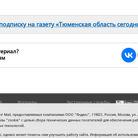
одписку на газету «Тюменская область сегодн
териал?
ьям
256973
й
Журналы
Экстренные службы
ов и
Редакция
и Госучреждения
Если вы заме
RSS поток
Сведения об
выделите мы
 Mail, предоставляемые компаниями ООО "Яндекс", 119021, Россия, Москва, ул. Л
организации
нажмите
Ctrl
 файлы "cookie" с целью сбора технических данных посетителей для обеспечения
ых технологий.
сипенко, 81,
телефон (3452)49-00-18,
e-mail: tumentoday@obl72.
 Для пресс-релизов: tumentoday@obl72.ru. Отдел писем: тел. (345
 однако может помочь нам улучшить работу сайта. Информация об использовани