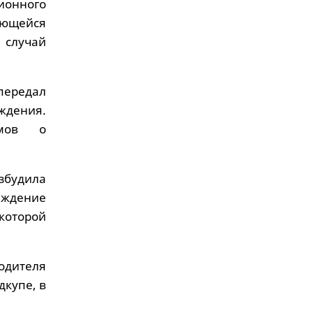
ионного
ающейся
 случай
 передал
ждения.
омов о
будила
раждение
которой
одителя
купе, в