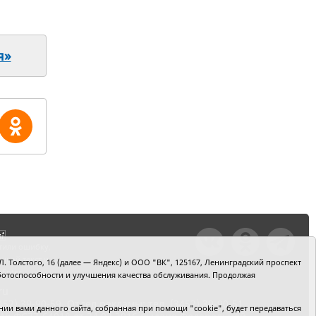
я»
тили ошибку,
шкой текст и
. Толстого, 16 (далее — Яндекс) и ООО "ВК", 125167, Ленинградский проспект
+Enter
 работоспособности и улучшения качества обслуживания. Продолжая
ru
2) 39-90-59. Отдел рекламы: тел. (3452) 39-90-51.
и вами данного сайта, собранная при помощи "cookie", будет передаваться