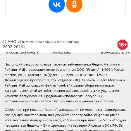
© АНО «Тюменская область сегодня»,
2002-2026 г.
Архив новостей
Журналы
Экстренные сл
Новости городов и
Редакция
и Госучрежден
районов ТО
RSS поток
Сведения об
Настоящий ресурс использует сервисы веб-аналитики Яндекс Метрика и
организации
Рейтинг Mail, предоставляемые компаниями ООО "Яндекс", 119021, Россия,
Москва, ул. Л. Толстого, 16 (далее — Яндекс) и ООО "ВК", 125167,
Главный редактор Рябков А.В.
Ленинградский проспект 39, стр. 79 (далее - ВК). Сервисы Яндекс Метрика и
Редакция: 625002, Тюмень, Осипенко, 81,
Рейтинг Mail используют файлы "cookie" с целью сбора технических
телефон (3452)49-00-18,
e-mail: tumentoday@obl72.ru
данных посетителей для обеспечения работоспособности и улучшения
Адрес для писем: 625000, Россия, Тюмень, Почтамт,
качества обслуживания. Продолжая использовать ресурс, Вы
а/я 371. Для пресс-релизов: tumentoday@obl72.ru.
автоматически соглашаетесь с использованием данных технологий.
Отдел писем: тел. (3452) 39-90-59. Отдел рекламы:
тел. (3452) 39-90-51. Регистрация СМИ: Сетевое
Собранная при помощи "cookie" информация не может идентифицировать
издание «Интернет-газета «Тюменская область
вас, однако может помочь нам улучшить работу сайта. Информация об
сегодня», свидетельство о регистрации СМИ Эл №
использовании вами данного сайта, собранная при помощи "cookie", будет
ФС77-64918 от 24.02.2016 выдано Федеральной
передаваться Яндексу и ВК и храниться на серверах Яндекса и ВК в РФ. Вы
службой по надзору в сфере связи, информационных
можете отказаться от использования "cookie", выбрав соответствующие