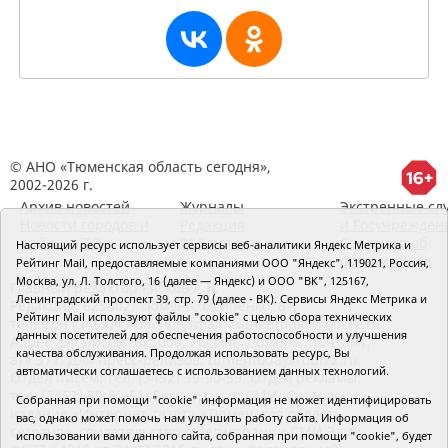
© АНО «Тюменская область сегодня»,
2002-2026 г.
Архив новостей
Журналы
Экстренные сл
Новости городов и
Редакция
и Госучрежден
районов ТО
RSS поток
Сведения об
Настоящий ресурс использует сервисы веб-аналитики Яндекс Метрика и
организации
Рейтинг Mail, предоставляемые компаниями ООО "Яндекс", 119021, Россия,
Москва, ул. Л. Толстого, 16 (далее — Яндекс) и ООО "ВК", 125167,
Главный редактор Рябков А.В.
Ленинградский проспект 39, стр. 79 (далее - ВК). Сервисы Яндекс Метрика и
Редакция: 625002, Тюмень, Осипенко, 81,
Рейтинг Mail используют файлы "cookie" с целью сбора технических
телефон (3452)49-00-18,
e-mail: tumentoday@obl72.ru
данных посетителей для обеспечения работоспособности и улучшения
Адрес для писем: 625000, Россия, Тюмень, Почтамт,
качества обслуживания. Продолжая использовать ресурс, Вы
а/я 371. Для пресс-релизов: tumentoday@obl72.ru.
автоматически соглашаетесь с использованием данных технологий.
Отдел писем: тел. (3452) 39-90-59. Отдел рекламы:
тел. (3452) 39-90-51. Регистрация СМИ: Сетевое
Собранная при помощи "cookie" информация не может идентифицировать
издание «Интернет-газета «Тюменская область
вас, однако может помочь нам улучшить работу сайта. Информация об
сегодня», свидетельство о регистрации СМИ Эл №
использовании вами данного сайта, собранная при помощи "cookie", будет