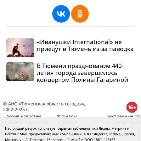
«Иванушки International» не
приедут в Тюмень из-за паводка
В Тюмени празднование 440-
летия города завершилось
концертом Полины Гагариной
© АНО «Тюменская область сегодня»,
2002-2026 г.
Архив новостей
Журналы
Экстренные сл
Новости городов и
Редакция
и Госучрежден
районов ТО
RSS поток
Сведения об
Настоящий ресурс использует сервисы веб-аналитики Яндекс Метрика и
организации
Рейтинг Mail, предоставляемые компаниями ООО "Яндекс", 119021, Россия,
Москва, ул. Л. Толстого, 16 (далее — Яндекс) и ООО "ВК", 125167,