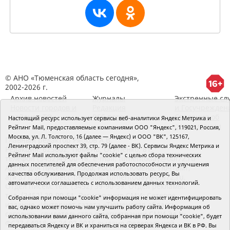
© АНО «Тюменская область сегодня»,
2002-2026 г.
Архив новостей
Журналы
Экстренные сл
Новости городов и
Редакция
и Госучрежден
районов ТО
RSS поток
Сведения об
Настоящий ресурс использует сервисы веб-аналитики Яндекс Метрика и
организации
Рейтинг Mail, предоставляемые компаниями ООО "Яндекс", 119021, Россия,
Москва, ул. Л. Толстого, 16 (далее — Яндекс) и ООО "ВК", 125167,
Главный редактор Рябков А.В.
Ленинградский проспект 39, стр. 79 (далее - ВК). Сервисы Яндекс Метрика и
Редакция: 625002, Тюмень, Осипенко, 81,
Рейтинг Mail используют файлы "cookie" с целью сбора технических
телефон (3452)49-00-18,
e-mail: tumentoday@obl72.ru
данных посетителей для обеспечения работоспособности и улучшения
Адрес для писем: 625000, Россия, Тюмень, Почтамт,
качества обслуживания. Продолжая использовать ресурс, Вы
а/я 371. Для пресс-релизов: tumentoday@obl72.ru.
автоматически соглашаетесь с использованием данных технологий.
Отдел писем: тел. (3452) 39-90-59. Отдел рекламы:
тел. (3452) 39-90-51. Регистрация СМИ: Сетевое
Собранная при помощи "cookie" информация не может идентифицировать
издание «Интернет-газета «Тюменская область
вас, однако может помочь нам улучшить работу сайта. Информация об
сегодня», свидетельство о регистрации СМИ Эл №
использовании вами данного сайта, собранная при помощи "cookie", будет
ФС77-64918 от 24.02.2016 выдано Федеральной
передаваться Яндексу и ВК и храниться на серверах Яндекса и ВК в РФ. Вы