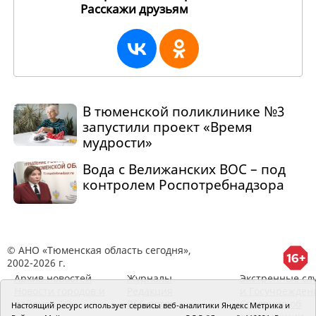
Расскажи друзьям
255818
В тюменской поликлинике №3
запустили проект «Время
мудрости»
Вода с Велижанских ВОС – под
контролем Роспотребнадзора
© АНО «Тюменская область сегодня»,
2002-2026 г.
Архив новостей
Журналы
Экстренные сл
Новости городов и
Редакция
и Госучрежден
районов ТО
RSS поток
Сведения об
Настоящий ресурс использует сервисы веб-аналитики Яндекс Метрика и