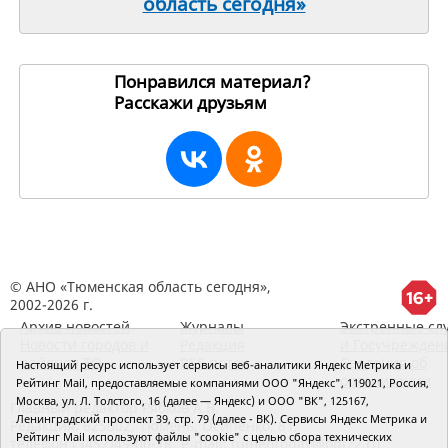
область сегодня»
Понравился материал?
Расскажи друзьям
255271
© АНО «Тюменская область сегодня»,
2002-2026 г.
Архив новостей
Журналы
Экстренные сл
Новости городов и
Редакция
и Госучрежден
районов ТО
RSS поток
Сведения об
Настоящий ресурс использует сервисы веб-аналитики Яндекс Метрика и
организации
Рейтинг Mail, предоставляемые компаниями ООО "Яндекс", 119021, Россия,
Москва, ул. Л. Толстого, 16 (далее — Яндекс) и ООО "ВК", 125167,
Главный редактор Рябков А.В.
Ленинградский проспект 39, стр. 79 (далее - ВК). Сервисы Яндекс Метрика и
Редакция: 625002, Тюмень, Осипенко, 81,
Рейтинг Mail используют файлы "cookie" с целью сбора технических
телефон (3452)49-00-18,
e-mail: tumentoday@obl72.ru