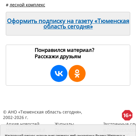
#
лесной комплекс
Оформить подписку на газету «Тюменская
область сегодня»
Понравился материал?
Расскажи друзьям
255039
© АНО «Тюменская область сегодня»,
2002-2026 г.
Архив новостей
Журналы
Экстренные сл
Новости городов и
Редакция
и Госучрежден
районов ТО
RSS поток
Сведения об
Настоящий ресурс использует сервисы веб-аналитики Яндекс Метрика и