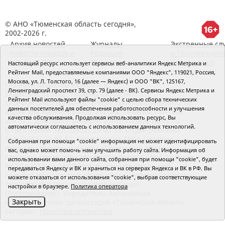
© АНО «Тюменская область сегодня»,
2002-2026 г.
Архив новостей
Журналы
Экстренные сл
Новости городов и
Редакция
и Госучрежден
районов ТО
RSS поток
Сведения об
Настоящий ресурс использует сервисы веб-аналитики Яндекс Метрика и
организации
Рейтинг Mail, предоставляемые компаниями ООО "Яндекс", 119021, Россия,
Москва, ул. Л. Толстого, 16 (далее — Яндекс) и ООО "ВК", 125167,
Главный редактор Рябков А.В.
Ленинградский проспект 39, стр. 79 (далее - ВК). Сервисы Яндекс Метрика и
Редакция: 625002, Тюмень, Осипенко, 81,
Рейтинг Mail используют файлы "cookie" с целью сбора технических
телефон (3452)49-00-18,
e-mail: tumentoday@obl72.ru
данных посетителей для обеспечения работоспособности и улучшения
Адрес для писем: 625000, Россия, Тюмень, Почтамт,
качества обслуживания. Продолжая использовать ресурс, Вы
а/я 371. Для пресс-релизов: tumentoday@obl72.ru.
автоматически соглашаетесь с использованием данных технологий.
Отдел писем: тел. (3452) 39-90-59. Отдел рекламы:
тел. (3452) 39-90-51. Регистрация СМИ: Сетевое
Собранная при помощи "cookie" информация не может идентифицировать
издание «Интернет-газета «Тюменская область
вас, однако может помочь нам улучшить работу сайта. Информация об
сегодня», свидетельство о регистрации СМИ Эл №
использовании вами данного сайта, собранная при помощи "cookie", будет
ФС77-64918 от 24.02.2016 выдано Федеральной
передаваться Яндексу и ВК и храниться на серверах Яндекса и ВК в РФ. Вы
службой по надзору в сфере связи, информационных
можете отказаться от использования "cookie", выбрав соответствующие
технологий и массовых коммуникаций
настройки в браузере.
Политика оператора
(Роскомнадзор). Учредитель: Автономная
Закрыть
некоммерческая организация «Тюменская область
сегодня».
Политика оператора