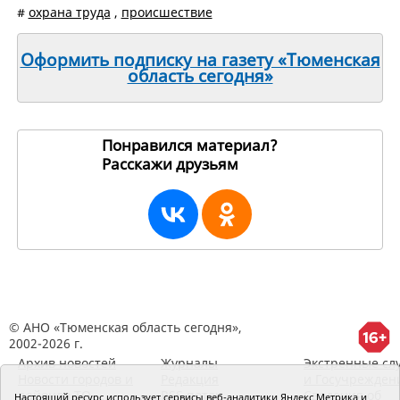
#
охрана труда
,
происшествие
Оформить подписку на газету «Тюменская
область сегодня»
Понравился материал?
Расскажи друзьям
253485
© АНО «Тюменская область сегодня»,
2002-2026 г.
Архив новостей
Журналы
Экстренные сл
Новости городов и
Редакция
и Госучрежден
районов ТО
RSS поток
Сведения об
Настоящий ресурс использует сервисы веб-аналитики Яндекс Метрика и