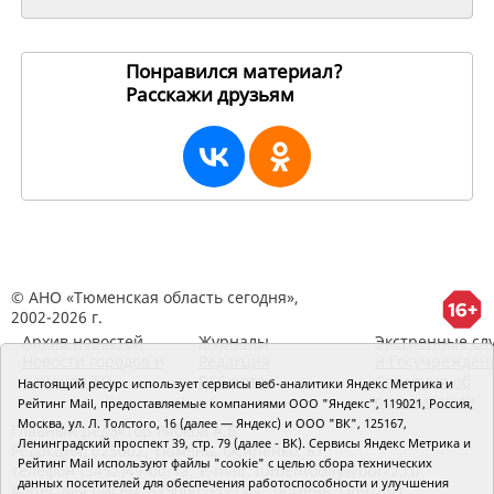
Понравился материал?
Расскажи друзьям
253326
© АНО «Тюменская область сегодня»,
2002-2026 г.
Архив новостей
Журналы
Экстренные сл
Новости городов и
Редакция
и Госучрежден
районов ТО
RSS поток
Сведения об
Настоящий ресурс использует сервисы веб-аналитики Яндекс Метрика и
организации
Рейтинг Mail, предоставляемые компаниями ООО "Яндекс", 119021, Россия,
Москва, ул. Л. Толстого, 16 (далее — Яндекс) и ООО "ВК", 125167,
Главный редактор Рябков А.В.
Ленинградский проспект 39, стр. 79 (далее - ВК). Сервисы Яндекс Метрика и
Редакция: 625002, Тюмень, Осипенко, 81,
Рейтинг Mail используют файлы "cookie" с целью сбора технических
телефон (3452)49-00-18,
e-mail: tumentoday@obl72.ru
данных посетителей для обеспечения работоспособности и улучшения
Адрес для писем: 625000, Россия, Тюмень, Почтамт,