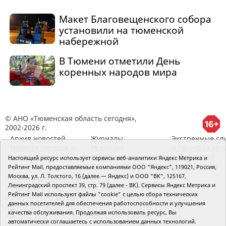
Макет Благовещенского собора
установили на тюменской
набережной
В Тюмени отметили День
коренных народов мира
© АНО «Тюменская область сегодня»,
2002-2026 г.
Архив новостей
Журналы
Экстренные сл
Новости городов и
Редакция
и Госучрежден
районов ТО
RSS поток
Сведения об
Настоящий ресурс использует сервисы веб-аналитики Яндекс Метрика и
организации
Рейтинг Mail, предоставляемые компаниями ООО "Яндекс", 119021, Россия,
Москва, ул. Л. Толстого, 16 (далее — Яндекс) и ООО "ВК", 125167,
Главный редактор Рябков А.В.
Ленинградский проспект 39, стр. 79 (далее - ВК). Сервисы Яндекс Метрика и
Редакция: 625002, Тюмень, Осипенко, 81,
Рейтинг Mail используют файлы "cookie" с целью сбора технических
телефон (3452)49-00-18,
e-mail: tumentoday@obl72.ru
данных посетителей для обеспечения работоспособности и улучшения
Адрес для писем: 625000, Россия, Тюмень, Почтамт,
качества обслуживания. Продолжая использовать ресурс, Вы
а/я 371. Для пресс-релизов: tumentoday@obl72.ru.
автоматически соглашаетесь с использованием данных технологий.
Отдел писем: тел. (3452) 39-90-59. Отдел рекламы: