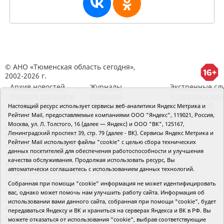
© АНО «Тюменская область сегодня»,
2002-2026 г.
Архив новостей
Журналы
Экстренные сл
Новости городов и
Редакция
и Госучрежден
районов ТО
RSS поток
Сведения об
Настоящий ресурс использует сервисы веб-аналитики Яндекс Метрика и
организации
Рейтинг Mail, предоставляемые компаниями ООО "Яндекс", 119021, Россия,
Москва, ул. Л. Толстого, 16 (далее — Яндекс) и ООО "ВК", 125167,
Главный редактор Рябков А.В.
Ленинградский проспект 39, стр. 79 (далее - ВК). Сервисы Яндекс Метрика и
Редакция: 625002, Тюмень, Осипенко, 81,
Рейтинг Mail используют файлы "cookie" с целью сбора технических
телефон (3452)49-00-18,
e-mail: tumentoday@obl72.ru
данных посетителей для обеспечения работоспособности и улучшения
Адрес для писем: 625000, Россия, Тюмень, Почтамт,
качества обслуживания. Продолжая использовать ресурс, Вы
а/я 371. Для пресс-релизов: tumentoday@obl72.ru.
автоматически соглашаетесь с использованием данных технологий.
Отдел писем: тел. (3452) 39-90-59. Отдел рекламы:
тел. (3452) 39-90-51. Регистрация СМИ: Сетевое
Собранная при помощи "cookie" информация не может идентифицировать
издание «Интернет-газета «Тюменская область
вас, однако может помочь нам улучшить работу сайта. Информация об
сегодня», свидетельство о регистрации СМИ Эл №
использовании вами данного сайта, собранная при помощи "cookie", будет
ФС77-64918 от 24.02.2016 выдано Федеральной
передаваться Яндексу и ВК и храниться на серверах Яндекса и ВК в РФ. Вы
службой по надзору в сфере связи, информационных
можете отказаться от использования "cookie", выбрав соответствующие