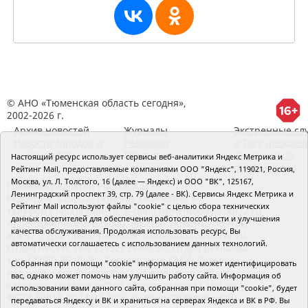
© АНО «Тюменская область сегодня»,
2002-2026 г.
Архив новостей
Журналы
Экстренные сл
Новости городов и
Редакция
и Госучрежден
районов ТО
RSS поток
Сведения об
Настоящий ресурс использует сервисы веб-аналитики Яндекс Метрика и
организации
Рейтинг Mail, предоставляемые компаниями ООО "Яндекс", 119021, Россия,
Москва, ул. Л. Толстого, 16 (далее — Яндекс) и ООО "ВК", 125167,
Главный редактор Рябков А.В.
Ленинградский проспект 39, стр. 79 (далее - ВК). Сервисы Яндекс Метрика и
Редакция: 625002, Тюмень, Осипенко, 81,
Рейтинг Mail используют файлы "cookie" с целью сбора технических
телефон (3452)49-00-18,
e-mail: tumentoday@obl72.ru
данных посетителей для обеспечения работоспособности и улучшения
Адрес для писем: 625000, Россия, Тюмень, Почтамт,
качества обслуживания. Продолжая использовать ресурс, Вы
а/я 371. Для пресс-релизов: tumentoday@obl72.ru.
автоматически соглашаетесь с использованием данных технологий.
Отдел писем: тел. (3452) 39-90-59. Отдел рекламы:
тел. (3452) 39-90-51. Регистрация СМИ: Сетевое
Собранная при помощи "cookie" информация не может идентифицировать
издание «Интернет-газета «Тюменская область
вас, однако может помочь нам улучшить работу сайта. Информация об
сегодня», свидетельство о регистрации СМИ Эл №
использовании вами данного сайта, собранная при помощи "cookie", будет
ФС77-64918 от 24.02.2016 выдано Федеральной
передаваться Яндексу и ВК и храниться на серверах Яндекса и ВК в РФ. Вы