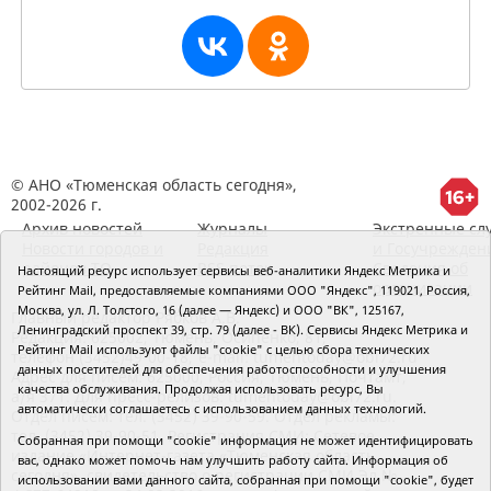
© АНО «Тюменская область сегодня»,
2002-2026 г.
Архив новостей
Журналы
Экстренные сл
Новости городов и
Редакция
и Госучрежден
районов ТО
RSS поток
Сведения об
Настоящий ресурс использует сервисы веб-аналитики Яндекс Метрика и
организации
Рейтинг Mail, предоставляемые компаниями ООО "Яндекс", 119021, Россия,
Москва, ул. Л. Толстого, 16 (далее — Яндекс) и ООО "ВК", 125167,
Главный редактор Рябков А.В.
Ленинградский проспект 39, стр. 79 (далее - ВК). Сервисы Яндекс Метрика и
Редакция: 625002, Тюмень, Осипенко, 81,
Рейтинг Mail используют файлы "cookie" с целью сбора технических
телефон (3452)49-00-18,
e-mail: tumentoday@obl72.ru
данных посетителей для обеспечения работоспособности и улучшения
Адрес для писем: 625000, Россия, Тюмень, Почтамт,
качества обслуживания. Продолжая использовать ресурс, Вы
а/я 371. Для пресс-релизов: tumentoday@obl72.ru.
автоматически соглашаетесь с использованием данных технологий.
Отдел писем: тел. (3452) 39-90-59. Отдел рекламы:
тел. (3452) 39-90-51. Регистрация СМИ: Сетевое
Собранная при помощи "cookie" информация не может идентифицировать
издание «Интернет-газета «Тюменская область
вас, однако может помочь нам улучшить работу сайта. Информация об
сегодня», свидетельство о регистрации СМИ Эл №
использовании вами данного сайта, собранная при помощи "cookie", будет