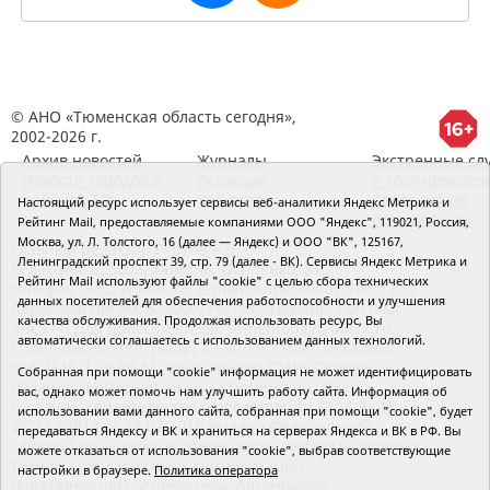
© АНО «Тюменская область сегодня»,
2002-2026 г.
Архив новостей
Журналы
Экстренные сл
Новости городов и
Редакция
и Госучрежден
районов ТО
RSS поток
Сведения об
Настоящий ресурс использует сервисы веб-аналитики Яндекс Метрика и
организации
Рейтинг Mail, предоставляемые компаниями ООО "Яндекс", 119021, Россия,
Москва, ул. Л. Толстого, 16 (далее — Яндекс) и ООО "ВК", 125167,
Главный редактор Рябков А.В.
Ленинградский проспект 39, стр. 79 (далее - ВК). Сервисы Яндекс Метрика и
Редакция: 625002, Тюмень, Осипенко, 81,
Рейтинг Mail используют файлы "cookie" с целью сбора технических
телефон (3452)49-00-18,
e-mail: tumentoday@obl72.ru
данных посетителей для обеспечения работоспособности и улучшения
Адрес для писем: 625000, Россия, Тюмень, Почтамт,
качества обслуживания. Продолжая использовать ресурс, Вы
а/я 371. Для пресс-релизов: tumentoday@obl72.ru.
автоматически соглашаетесь с использованием данных технологий.
Отдел писем: тел. (3452) 39-90-59. Отдел рекламы:
тел. (3452) 39-90-51. Регистрация СМИ: Сетевое
Собранная при помощи "cookie" информация не может идентифицировать
издание «Интернет-газета «Тюменская область
вас, однако может помочь нам улучшить работу сайта. Информация об
сегодня», свидетельство о регистрации СМИ Эл №
использовании вами данного сайта, собранная при помощи "cookie", будет
ФС77-64918 от 24.02.2016 выдано Федеральной
передаваться Яндексу и ВК и храниться на серверах Яндекса и ВК в РФ. Вы
службой по надзору в сфере связи, информационных
можете отказаться от использования "cookie", выбрав соответствующие
технологий и массовых коммуникаций
настройки в браузере.
Политика оператора
(Роскомнадзор). Учредитель: Автономная