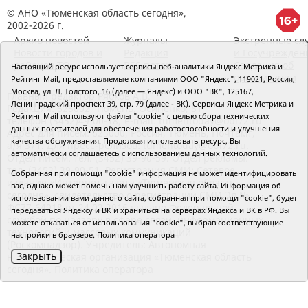
© АНО «Тюменская область сегодня»,
2002-2026 г.
Архив новостей
Журналы
Экстренные сл
Новости городов и
Редакция
и Госучрежден
районов ТО
RSS поток
Сведения об
Настоящий ресурс использует сервисы веб-аналитики Яндекс Метрика и
организации
Рейтинг Mail, предоставляемые компаниями ООО "Яндекс", 119021, Россия,
Москва, ул. Л. Толстого, 16 (далее — Яндекс) и ООО "ВК", 125167,
Главный редактор Рябков А.В.
Ленинградский проспект 39, стр. 79 (далее - ВК). Сервисы Яндекс Метрика и
Редакция: 625002, Тюмень, Осипенко, 81,
Рейтинг Mail используют файлы "cookie" с целью сбора технических
телефон (3452)49-00-18,
e-mail: tumentoday@obl72.ru
данных посетителей для обеспечения работоспособности и улучшения
Адрес для писем: 625000, Россия, Тюмень, Почтамт,
качества обслуживания. Продолжая использовать ресурс, Вы
а/я 371. Для пресс-релизов: tumentoday@obl72.ru.
автоматически соглашаетесь с использованием данных технологий.
Отдел писем: тел. (3452) 39-90-59. Отдел рекламы:
тел. (3452) 39-90-51. Регистрация СМИ: Сетевое
Собранная при помощи "cookie" информация не может идентифицировать
издание «Интернет-газета «Тюменская область
вас, однако может помочь нам улучшить работу сайта. Информация об
сегодня», свидетельство о регистрации СМИ Эл №
использовании вами данного сайта, собранная при помощи "cookie", будет
ФС77-64918 от 24.02.2016 выдано Федеральной
передаваться Яндексу и ВК и храниться на серверах Яндекса и ВК в РФ. Вы
службой по надзору в сфере связи, информационных
можете отказаться от использования "cookie", выбрав соответствующие
технологий и массовых коммуникаций
настройки в браузере.
Политика оператора
(Роскомнадзор). Учредитель: Автономная
Закрыть
некоммерческая организация «Тюменская область
сегодня».
Политика оператора