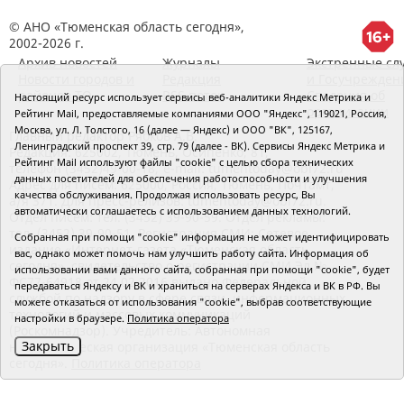
© АНО «Тюменская область сегодня»,
2002-2026 г.
Архив новостей
Журналы
Экстренные сл
Новости городов и
Редакция
и Госучрежден
районов ТО
RSS поток
Сведения об
Настоящий ресурс использует сервисы веб-аналитики Яндекс Метрика и
организации
Рейтинг Mail, предоставляемые компаниями ООО "Яндекс", 119021, Россия,
Москва, ул. Л. Толстого, 16 (далее — Яндекс) и ООО "ВК", 125167,
Главный редактор Рябков А.В.
Ленинградский проспект 39, стр. 79 (далее - ВК). Сервисы Яндекс Метрика и
Редакция: 625002, Тюмень, Осипенко, 81,
Рейтинг Mail используют файлы "cookie" с целью сбора технических
телефон (3452)49-00-18,
e-mail: tumentoday@obl72.ru
данных посетителей для обеспечения работоспособности и улучшения
Адрес для писем: 625000, Россия, Тюмень, Почтамт,
качества обслуживания. Продолжая использовать ресурс, Вы
а/я 371. Для пресс-релизов: tumentoday@obl72.ru.
автоматически соглашаетесь с использованием данных технологий.
Отдел писем: тел. (3452) 39-90-59. Отдел рекламы:
тел. (3452) 39-90-51. Регистрация СМИ: Сетевое
Собранная при помощи "cookie" информация не может идентифицировать
издание «Интернет-газета «Тюменская область
вас, однако может помочь нам улучшить работу сайта. Информация об
сегодня», свидетельство о регистрации СМИ Эл №
использовании вами данного сайта, собранная при помощи "cookie", будет
ФС77-64918 от 24.02.2016 выдано Федеральной
передаваться Яндексу и ВК и храниться на серверах Яндекса и ВК в РФ. Вы
службой по надзору в сфере связи, информационных
можете отказаться от использования "cookie", выбрав соответствующие
технологий и массовых коммуникаций
настройки в браузере.
Политика оператора
(Роскомнадзор). Учредитель: Автономная
Закрыть
некоммерческая организация «Тюменская область
сегодня».
Политика оператора