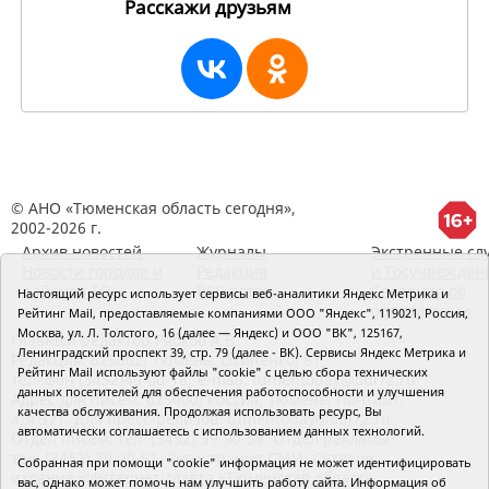
Расскажи друзьям
243585
© АНО «Тюменская область сегодня»,
2002-2026 г.
Архив новостей
Журналы
Экстренные сл
Новости городов и
Редакция
и Госучрежден
районов ТО
RSS поток
Сведения об
Настоящий ресурс использует сервисы веб-аналитики Яндекс Метрика и
организации
Рейтинг Mail, предоставляемые компаниями ООО "Яндекс", 119021, Россия,
Москва, ул. Л. Толстого, 16 (далее — Яндекс) и ООО "ВК", 125167,
Главный редактор Рябков А.В.
Ленинградский проспект 39, стр. 79 (далее - ВК). Сервисы Яндекс Метрика и
Редакция: 625002, Тюмень, Осипенко, 81,
Рейтинг Mail используют файлы "cookie" с целью сбора технических
телефон (3452)49-00-18,
e-mail: tumentoday@obl72.ru
данных посетителей для обеспечения работоспособности и улучшения
Адрес для писем: 625000, Россия, Тюмень, Почтамт,
качества обслуживания. Продолжая использовать ресурс, Вы
а/я 371. Для пресс-релизов: tumentoday@obl72.ru.
автоматически соглашаетесь с использованием данных технологий.
Отдел писем: тел. (3452) 39-90-59. Отдел рекламы:
тел. (3452) 39-90-51. Регистрация СМИ: Сетевое
Собранная при помощи "cookie" информация не может идентифицировать
издание «Интернет-газета «Тюменская область
вас, однако может помочь нам улучшить работу сайта. Информация об