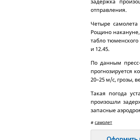
задержка произо
отправления.
Четыре самолета
Рощино накануне,
табло тюменского 
и 12.45.
По данным пресс-
прогнозируется к
20–25 м/с, грозы,
Такая погода ус
произошли задер
запасные аэродро
#
самолет
Оформить п