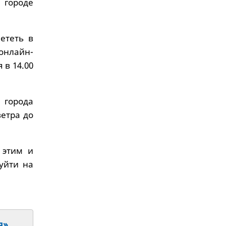
 городе
ететь в
 онлайн-
 в 14.00
 города
етра до
 этим и
уйти на
я»