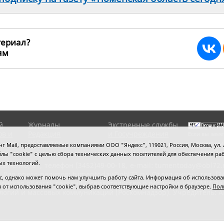
териал?
ьям
242065
й
Журналы
Экстренные службы
ов и
Редакция
и Госучреждения
Если вы заме
RSS поток
Сведения об
выделите мы
 Mail, предоставляемые компаниями ООО "Яндекс", 119021, Россия, Москва, ул. Л
организации
нажмите
Ctrl
 файлы "cookie" с целью сбора технических данных посетителей для обеспечения
ых технологий.
сипенко, 81,
телефон (3452)49-00-18,
e-mail: tumentoday@obl72.
 Для пресс-релизов: tumentoday@obl72.ru. Отдел писем: тел. (345
 однако может помочь нам улучшить работу сайта. Информация об использовани
енская область сегодня», свидетельство о регистрации СМИ Эл
ся от использования "cookie", выбрав соответствующие настройки в браузере.
Пол
логий и массовых коммуникаций (Роскомнадзор). Учредитель: