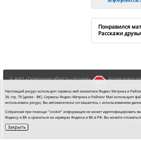
Понравился ма
Расскажи друз
© АНО «Тюменская область сегодня»,
Архив новосте
2002-2026 г.
Новости город
районов ТО
Настоящий ресурс использует сервисы веб-аналитики Яндекс Метрика и Рейтинг
39, стр. 79 (далее - ВК). Сервисы Яндекс Метрика и Рейтинг Mail используют
использовать ресурс, Вы автоматически соглашаетесь с использованием данн
Главный редактор Рябков А.В.
Редакция: 625002, Тюмень, О
Адрес для писем: 625000, Россия, Тюмень, Почтамт, а/я 371.
Собранная при помощи "cookie" информация не может идентифицировать вас,
Регистрация СМИ: Сетевое издание «Интернет-газета «Тюм
Яндексу и ВК и храниться на серверах Яндекса и ВК в РФ. Вы можете отказать
службой по надзору в сфере связи, информационных техно
«Тюменская область сегодня».
Политика оператора
Закрыть