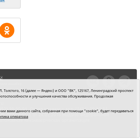
тили ошибку,
шкой текст и
. Толстого, 16 (далее — Яндекс) и ООО "ВК", 125167, Ленинградский проспект
+Enter
 работоспособности и улучшения качества обслуживания. Продолжая
ru
2) 39-90-59. Отдел рекламы: тел. (3452) 39-90-51.
и вами данного сайта, собранная при помощи "cookie", будет передаваться
 № ФС77-64918 от 24.02.2016 выдано Федеральной
итика оператора
 Автономная некоммерческая организация