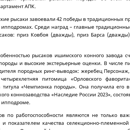
артамент АПК.
ские рысаки завоевали 42 победы в традиционных п
х ипподромах. Среди наград – главные традиционны
саков: приз Ковбоя (дважды), приз Барса (дважды)
обенностью рысаков ишимского конного завода сч
ороды и высокие экстерьерные оценки. В числе п
едителя породных ринг-выводок: жеребец Персонаж,
четырехлетняя питомица «Орловского фаворита
а титула «Чемпионка породы». Она получила его в
ого коннозаводства «Наследие России 2023», состо
 ипподроме.
ов по работоспособности являются не только ва
о и показателем качества селекционно-племенной