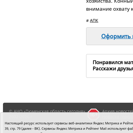
хозяйства. Конны
внимание охвату 
#
АПК
Оформить п
Понравился ма
Расскажи друз
© АНО «Тюменская область сегодня»,
Архив новосте
2002-2026 г.
Новости город
районов ТО
Настоящий ресурс использует сервисы веб-аналитики Яндекс Метрика и Рейтинг
39, стр. 79 (далее - ВК). Сервисы Яндекс Метрика и Рейтинг Mail используют