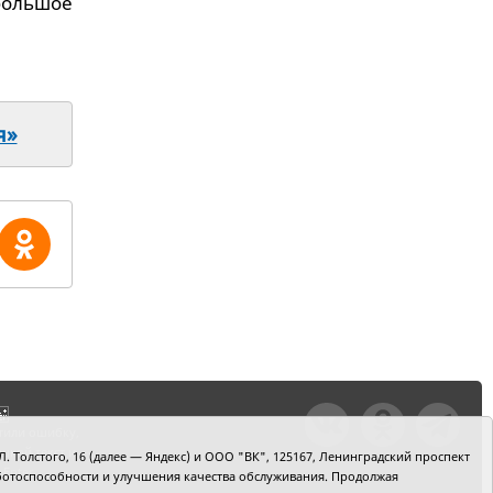
большое
я»
тили ошибку,
шкой текст и
. Толстого, 16 (далее — Яндекс) и ООО "ВК", 125167, Ленинградский проспект
+Enter
 работоспособности и улучшения качества обслуживания. Продолжая