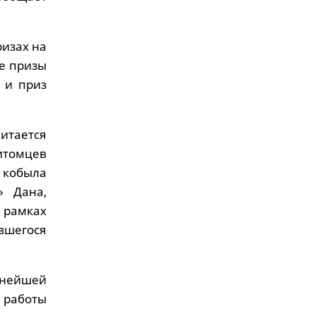
ризах на
е призы
 и приз
итается
итомцев
 кобыла
» Дана,
 рамках
явшегося
жнейшей
 работы