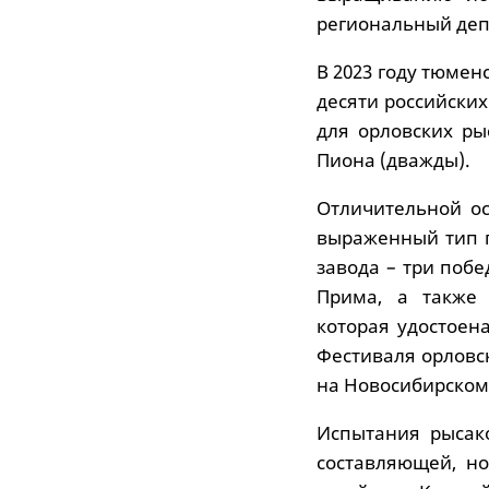
региональный деп
В 2023 году тюмен
десяти российски
для орловских ры
Пиона (дважды).
Отличительной ос
выраженный тип п
завода – три поб
Прима, а также 
которая удостоен
Фестиваля орловск
на Новосибирском
Испытания рысак
составляющей, н