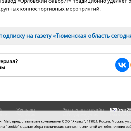
й завод «Орловский фаворит» традиционно уделяет 
крупных конноспортивных мероприятий.
одписку на газету «Тюменская область сегодн
териал?
ьям
241980
й
Журналы
Экстренные службы
ов и
Редакция
и Госучреждения
Если вы заме
RSS поток
Сведения об
выделите мы
 Mail, предоставляемые компаниями ООО "Яндекс", 119021, Россия, Москва, ул. Л
организации
нажмите
Ctrl
 файлы "cookie" с целью сбора технических данных посетителей для обеспечения