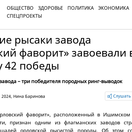
ОБЩЕСТВО
ЗДОРОВЬЕ
ПОЛИТИКА
ЭКОНОМИКА
СПЕЦПРОЕКТЫ
ие рысаки завода
кий фаворит» завоевали 
у 42 победы
завода – три победителя породных ринг-выводок
Слушать 
я 2024,
Нина Баринова
рловский фаворит», расположенный в Ишимском
ти, признан одним из флагманских заводов ст
шадей орловской рысистой породы. Об этом с