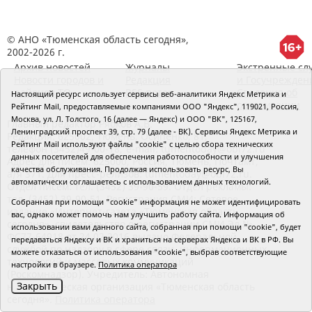
© АНО «Тюменская область сегодня»,
2002-2026 г.
Архив новостей
Журналы
Экстренные сл
Новости городов и
Редакция
и Госучрежден
районов ТО
RSS поток
Сведения об
Настоящий ресурс использует сервисы веб-аналитики Яндекс Метрика и
организации
Рейтинг Mail, предоставляемые компаниями ООО "Яндекс", 119021, Россия,
Москва, ул. Л. Толстого, 16 (далее — Яндекс) и ООО "ВК", 125167,
Главный редактор Рябков А.В.
Ленинградский проспект 39, стр. 79 (далее - ВК). Сервисы Яндекс Метрика и
Редакция: 625002, Тюмень, Осипенко, 81,
Рейтинг Mail используют файлы "cookie" с целью сбора технических
телефон (3452)49-00-18,
e-mail: tumentoday@obl72.ru
данных посетителей для обеспечения работоспособности и улучшения
Адрес для писем: 625000, Россия, Тюмень, Почтамт,
качества обслуживания. Продолжая использовать ресурс, Вы
а/я 371. Для пресс-релизов: tumentoday@obl72.ru.
автоматически соглашаетесь с использованием данных технологий.
Отдел писем: тел. (3452) 39-90-59. Отдел рекламы:
тел. (3452) 39-90-51. Регистрация СМИ: Сетевое
Собранная при помощи "cookie" информация не может идентифицировать
издание «Интернет-газета «Тюменская область
вас, однако может помочь нам улучшить работу сайта. Информация об
сегодня», свидетельство о регистрации СМИ Эл №
использовании вами данного сайта, собранная при помощи "cookie", будет
ФС77-64918 от 24.02.2016 выдано Федеральной
передаваться Яндексу и ВК и храниться на серверах Яндекса и ВК в РФ. Вы
службой по надзору в сфере связи, информационных
можете отказаться от использования "cookie", выбрав соответствующие
технологий и массовых коммуникаций
настройки в браузере.
Политика оператора
(Роскомнадзор). Учредитель: Автономная
Закрыть
некоммерческая организация «Тюменская область
сегодня».
Политика оператора