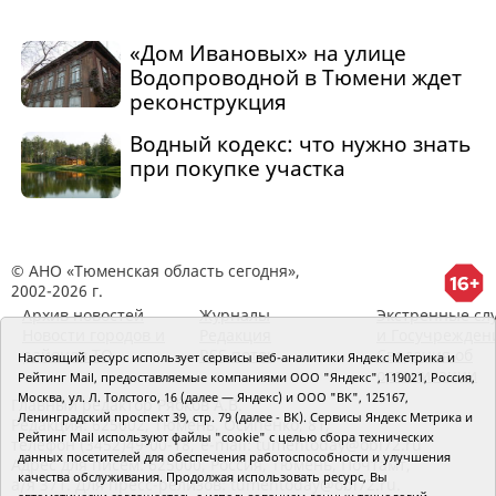
«Дом Ивановых» на улице
Водопроводной в Тюмени ждет
реконструкция
Водный кодекс: что нужно знать
при покупке участка
© АНО «Тюменская область сегодня»,
2002-2026 г.
Архив новостей
Журналы
Экстренные сл
Новости городов и
Редакция
и Госучрежден
районов ТО
RSS поток
Сведения об
Настоящий ресурс использует сервисы веб-аналитики Яндекс Метрика и
организации
Рейтинг Mail, предоставляемые компаниями ООО "Яндекс", 119021, Россия,
Москва, ул. Л. Толстого, 16 (далее — Яндекс) и ООО "ВК", 125167,
Главный редактор Рябков А.В.
Ленинградский проспект 39, стр. 79 (далее - ВК). Сервисы Яндекс Метрика и
Редакция: 625002, Тюмень, Осипенко, 81,
Рейтинг Mail используют файлы "cookie" с целью сбора технических
телефон (3452)49-00-18,
e-mail: tumentoday@obl72.ru
данных посетителей для обеспечения работоспособности и улучшения
Адрес для писем: 625000, Россия, Тюмень, Почтамт,
качества обслуживания. Продолжая использовать ресурс, Вы
а/я 371. Для пресс-релизов: tumentoday@obl72.ru.