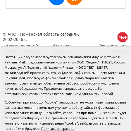
© АНО «Тюменская область сегодня»,
2002-2026 г.
Архив новостей
Журналы
Экстренные сл
Новости городов и
Редакция
и Госучрежден
районов ТО
RSS поток
Сведения об
Настоящий ресурс использует сервисы веб-аналитики Яндекс Метрика и
организации
Рейтинг Mail, предоставляемые компаниями ООО "Яндекс", 119021, Россия,
Москва, ул. Л. Толстого, 16 (далее — Яндекс) и ООО "ВК", 125167,
Главный редактор Рябков А.В.
Ленинградский проспект 39, стр. 79 (далее - ВК). Сервисы Яндекс Метрика и
Редакция: 625002, Тюмень, Осипенко, 81,
Рейтинг Mail используют файлы "cookie" с целью сбора технических
телефон (3452)49-00-18,
e-mail: tumentoday@obl72.ru
данных посетителей для обеспечения работоспособности и улучшения
Адрес для писем: 625000, Россия, Тюмень, Почтамт,
качества обслуживания. Продолжая использовать ресурс, Вы
а/я 371. Для пресс-релизов: tumentoday@obl72.ru.
автоматически соглашаетесь с использованием данных технологий.
Отдел писем: тел. (3452) 39-90-59. Отдел рекламы:
тел. (3452) 39-90-51. Регистрация СМИ: Сетевое
Собранная при помощи "cookie" информация не может идентифицировать
издание «Интернет-газета «Тюменская область
вас, однако может помочь нам улучшить работу сайта. Информация об
сегодня», свидетельство о регистрации СМИ Эл №
использовании вами данного сайта, собранная при помощи "cookie", будет
ФС77-64918 от 24.02.2016 выдано Федеральной
передаваться Яндексу и ВК и храниться на серверах Яндекса и ВК в РФ. Вы
службой по надзору в сфере связи, информационных
можете отказаться от использования "cookie", выбрав соответствующие
технологий и массовых коммуникаций
настройки в браузере.
Политика оператора