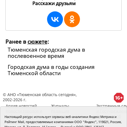
Расскажи друзьям
236368
Ранее в
сюжете
:
Тюменская городская дума в
послевоенное время
Городская дума в годы создания
Тюменской области
© АНО «Тюменская область сегодня»,
2002-2026 г.
Архив новостей
Журналы
Экстренные сл
Новости городов и
Редакция
и Госучрежден
районов ТО
RSS поток
Сведения об
Настоящий ресурс использует сервисы веб-аналитики Яндекс Метрика и
организации
Рейтинг Mail, предоставляемые компаниями ООО "Яндекс", 119021, Россия,
Москва, ул. Л. Толстого, 16 (далее — Яндекс) и ООО "ВК", 125167,