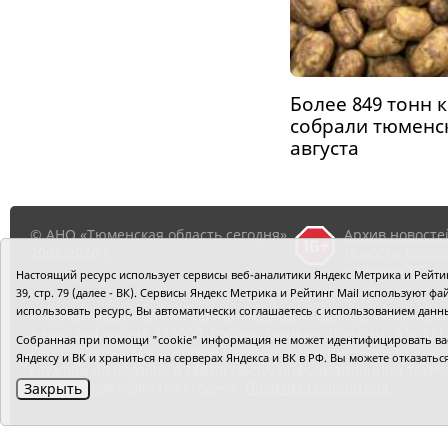
Более 849 тонн 
собрали тюменск
августа
© АНО «Тюменская область сегодня»,
Архив новосте
2002-2026 г.
Новости город
районов ТО
Настоящий ресурс использует сервисы веб-аналитики Яндекс Метрика и Рейтинг
39, стр. 79 (далее - ВК). Сервисы Яндекс Метрика и Рейтинг Mail используют
использовать ресурс, Вы автоматически соглашаетесь с использованием данн
Главный редактор Рябков А.В.
Редакция: 625002, Тюмень, О
Адрес для писем: 625000, Россия, Тюмень, Почтамт, а/я 371.
Собранная при помощи "cookie" информация не может идентифицировать вас,
Регистрация СМИ: Сетевое издание «Интернет-газета «Тюм
Яндексу и ВК и храниться на серверах Яндекса и ВК в РФ. Вы можете отказать
службой по надзору в сфере связи, информационных техно
«Тюменская область сегодня».
Политика оператора
Закрыть