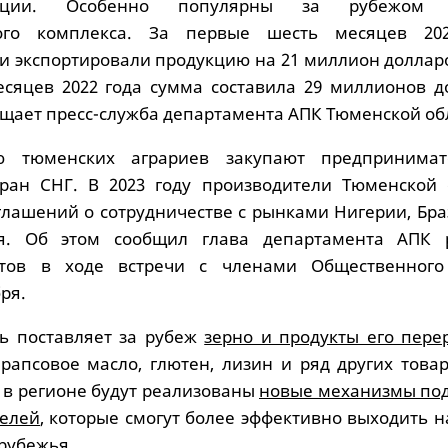
укции. Особенно популярны за рубежом 
ого комплекса. За первые шесть месяцев 20
и экспортировали продукцию на 21 миллион доллар
есяцев 2022 года сумма составила 29 миллионов д
бщает пресс-служба департамента АПК Тюменской об
ию тюменских аграриев закупают предпринима
тран СНГ. В 2023 году производители Тюменской 
глашений о сотрудничестве с рынками Нигерии, Бра
я. Об этом сообщил глава департамента АПК 
тов в ходе встречи с членами Общественного
ря.
ь поставляет за рубеж
зерно и продукты его пере
 рапсовое масло, глютен, лизин и ряд других това
 в регионе будут реализованы
новые механизмы по
телей
, которые смогут более эффективно выходить 
рубежья.