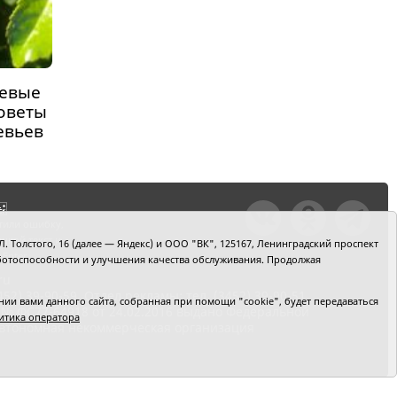
невые
советы
евьев
тили ошибку,
шкой текст и
. Толстого, 16 (далее — Яндекс) и ООО "ВК", 125167, Ленинградский проспект
+Enter
 работоспособности и улучшения качества обслуживания. Продолжая
ru
2) 39-90-59. Отдел рекламы: тел. (3452) 39-90-51.
и вами данного сайта, собранная при помощи "cookie", будет передаваться
 № ФС77-64918 от 24.02.2016 выдано Федеральной
итика оператора
 Автономная некоммерческая организация