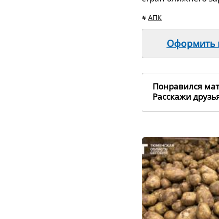
#
АПК
Оформить п
Понравился ма
Расскажи друз