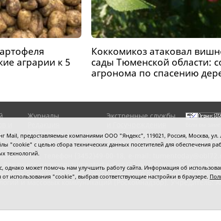
картофеля
Коккомикоз атаковал виш
ие аграрии к 5
сады Тюменской области: 
агронома по спасению дер
й
Журналы
Экстренные службы
ов и
Редакция
и Госучреждения
Если вы заме
RSS поток
Сведения об
выделите мы
 Mail, предоставляемые компаниями ООО "Яндекс", 119021, Россия, Москва, ул. Л
организации
нажмите
Ctrl
 файлы "cookie" с целью сбора технических данных посетителей для обеспечения
ых технологий.
сипенко, 81,
телефон (3452)49-00-18,
e-mail: tumentoday@obl72.
 Для пресс-релизов: tumentoday@obl72.ru. Отдел писем: тел. (345
 однако может помочь нам улучшить работу сайта. Информация об использовани
енская область сегодня», свидетельство о регистрации СМИ Эл
ся от использования "cookie", выбрав соответствующие настройки в браузере.
Пол
логий и массовых коммуникаций (Роскомнадзор). Учредитель: