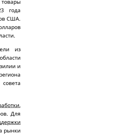
товары
23 года
ов США.
олларов
ласти.
тели из
области
зилии и
региона
 совета
работки
,
ров. Для
ддержки
на рынки