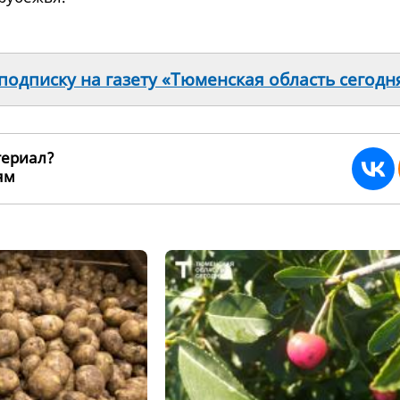
одписку на газету «Тюменская область сегодн
териал?
ьям
236068