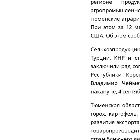
регионе прод
агропромышленн
тюменские аграри
При этом за 12 м
США. Об этом соо
Сельхозпродукц
Турции, КНР и с
заключили ряд со
Республики Коре
Владимир Чейме
накануне, 4 сентяб
Тюменская област
горох, картофель,
развития экспорта
товаропроизводи
стран ближнего за